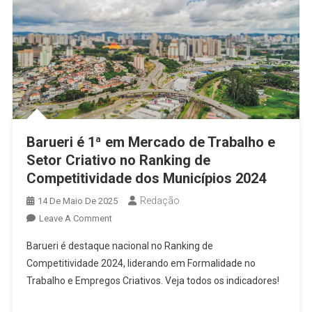
Barueri é 1ª em Mercado de Trabalho e
Setor Criativo no Ranking de
Competitividade dos Municípios 2024
Redação
14 De Maio De 2025
On
Leave A Comment
Barueri
Barueri é destaque nacional no Ranking de
É
Competitividade 2024, liderando em Formalidade no
1ª
Trabalho e Empregos Criativos. Veja todos os indicadores!
Em
Mercado