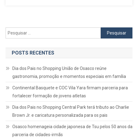
De
Trabalho
E
Setor
Criativo
Pesquisar
No
por:
Ranking
De
POSTS RECENTES
Competitividade
Dos
Dia dos Pais no Shopping União de Osasco reúne
Municípios
gastronomia, promoção e momentos especiais em família
2024
Continental Basquete e COC Vila Yara firmam parceria para
fortalecer formação de jovens atletas
Dia dos Pais no Shopping Central Park terá tributo ao Charlie
Brown Jr. e caricatura personalizada para os pais
Osasco homenageia cidade japonesa de Tsu pelos 50 anos da
parceria de cidades-irmãs