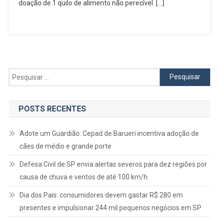
Show
doação de 1 quilo de alimento não perecível. […]
Da
Ana
Castela
E
É
O
Pesquisar
Tchan
por:
Em
Osasco
POSTS RECENTES
Começaram
Hoje
Adote um Guardião: Cepad de Barueri incentiva adoção de
(1º)
cães de médio e grande porte
Defesa Civil de SP envia alertas severos para dez regiões por
causa de chuva e ventos de até 100 km/h
Dia dos Pais: consumidores devem gastar R$ 280 em
presentes e impulsionar 244 mil pequenos negócios em SP