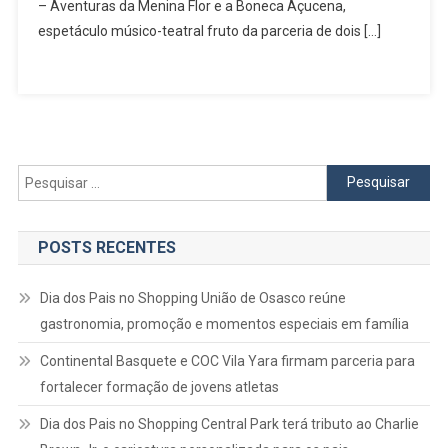
Cantada’
– Aventuras da Menina Flor e a Boneca Açucena,
E
espetáculo músico-teatral fruto da parceria de dois […]
‘Trupe
Trupé’
Chega
A
Osasco
Com
Pesquisar
Apresentação
por:
Gratuita
POSTS RECENTES
Dia dos Pais no Shopping União de Osasco reúne
gastronomia, promoção e momentos especiais em família
Continental Basquete e COC Vila Yara firmam parceria para
fortalecer formação de jovens atletas
Dia dos Pais no Shopping Central Park terá tributo ao Charlie