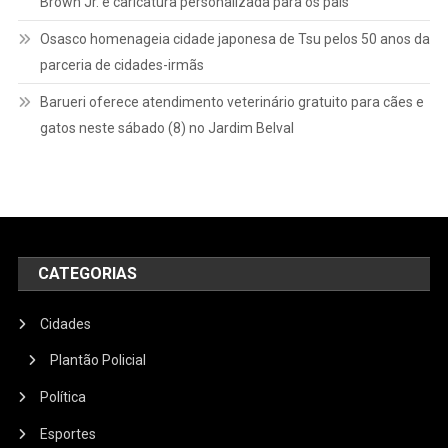
Brown Jr. e caricatura personalizada para os pais
Osasco homenageia cidade japonesa de Tsu pelos 50 anos da
parceria de cidades-irmãs
Barueri oferece atendimento veterinário gratuito para cães e
gatos neste sábado (8) no Jardim Belval
CATEGORIAS
Cidades
Plantão Policial
Política
Esportes