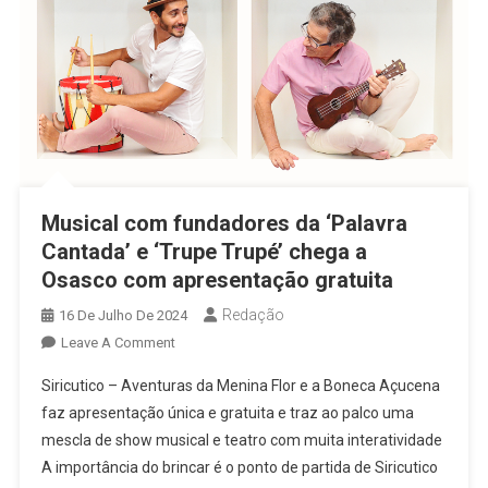
Musical com fundadores da ‘Palavra
Cantada’ e ‘Trupe Trupé’ chega a
Osasco com apresentação gratuita
Redação
16 De Julho De 2024
On
Leave A Comment
Musical
Siricutico – Aventuras da Menina Flor e a Boneca Açucena
Com
faz apresentação única e gratuita e traz ao palco uma
Fundadores
mescla de show musical e teatro com muita interatividade
Da
A importância do brincar é o ponto de partida de Siricutico
‘Palavra