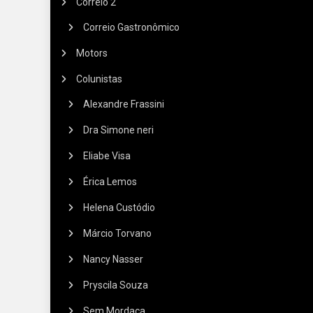
Correio 2
Correio Gastronômico
Motors
Colunistas
Alexandre Frassini
Dra Simone neri
Eliabe Visa
Érica Lemos
Helena Custódio
Márcio Torvano
Nancy Nasser
Pryscila Souza
Sem Mordaça