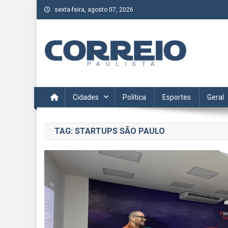
Skip
sexta-feira, agosto 07, 2026
to
content
Correio Paulista
Acompanhe as últimas notícias da região no Correio Paulis
Cidades
Política
Esportes
Geral
TAG:
STARTUPS SÃO PAULO