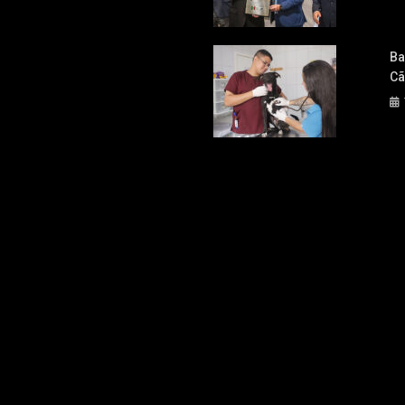
Ba
Cã