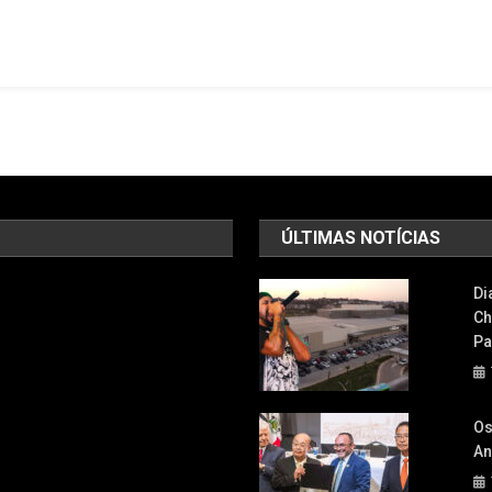
Primeira
Mentoria
Coletiva
Do
Programa
Start
Digital
Em
Osasco
ÚLTIMAS NOTÍCIAS
E
Fortalece
Di
Ecossistema
Ch
De
Pa
Startups
Os
An