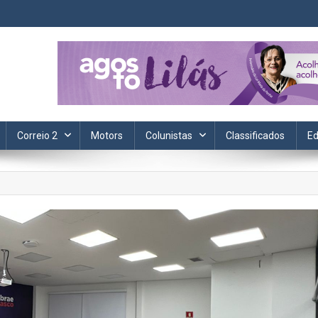
ta. Informação, política, saúde, economia, esportes e cotidiano.
Correio 2
Motors
Colunistas
Classificados
Ed