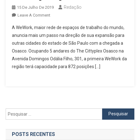
Redação
15 De Julho De 2019
On
Leave A Comment
Osasco
A WeWork, maior rede de espaços de trabalho do mundo,
Ganha
anuncia mais um passo na direção de sua expansão para
Maior
outras cidades do estado de São Paulo com a chegada a
Espaço
Osasco. Ocupando 5 andares do The Cittyplex Osasco na
De
Coworking
Avenida Domingos Odália Filho, 301, a primeira WeWork da
Da
região terá capacidade para 872 posições […]
Região
Pesquisar
por:
POSTS RECENTES