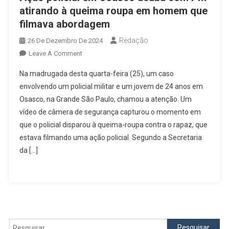
atirando à queima roupa em homem que
filmava abordagem
Redação
26 De Dezembro De 2024
On
Leave A Comment
Ação
Na madrugada desta quarta-feira (25), um caso
Policial
envolvendo um policial militar e um jovem de 24 anos em
Em
Osasco, na Grande São Paulo, chamou a atenção. Um
Osasco
vídeo de câmera de segurança capturou o momento em
Acaba
Com
que o policial disparou à queima-roupa contra o rapaz, que
PM
estava filmando uma ação policial. Segundo a Secretaria
Atirando
da […]
À
Queima
Roupa
Em
Homem
Que
Pesquisar