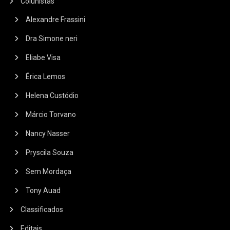
Colunistas
Alexandre Frassini
Dra Simone neri
Eliabe Visa
Érica Lemos
Helena Custódio
Márcio Torvano
Nancy Nasser
Pryscila Souza
Sem Mordaça
Tony Auad
Classificados
Editais