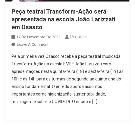
Peça teatral Transform-Ação será
apresentada na escola João Larizzati
em Osasco
Redação
17 De Novembro De 2021
On
Leave A Comment
Peça
Pela primeira vez Osasco recebe a peça teatral musicada
Teatral
Transform-Ação na escola EMEF João Larizzati com
Transform-
apresentações nesta quinta-feira (18) e sexta-feira (19) às
Ação
10h e às 14h para as turmas de segundo ao quinto ano do
Será
Apresentada
ensino fundamental. O enredo aborda assuntos
Na
importantes como higienização, sustentabilidade,
Escola
reciclagem e sobre o COVID-19. O intuito é […]
João
Larizzati
Em
Osasco