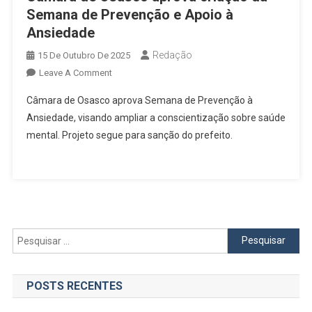
Semana de Prevenção e Apoio à
Ansiedade
Redação
15 De Outubro De 2025
On
Leave A Comment
Câmara
Câmara de Osasco aprova Semana de Prevenção à
De
Ansiedade, visando ampliar a conscientização sobre saúde
Osasco
mental. Projeto segue para sanção do prefeito.
Aprova
Criação
Da
Semana
De
Prevenção
E
Pesquisar
Apoio
por:
À
Ansiedade
POSTS RECENTES