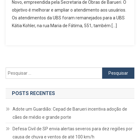
Novo, empreendida pela Secretaria de Obras de Barueri. O
Pedro
objetivo é melhorar e ampliar o atendimento aos usuários.
Izzo
No
Os atendimentos da UBS foram remanejados para a UBS
Engenho
Kátia Kohler, na rua Maria de Fátima, 551, também […]
Novo
Deve
Ser
Finalizada
Em
6
Pesquisar
Meses
por:
POSTS RECENTES
Adote um Guardião: Cepad de Barueri incentiva adoção de
cães de médio e grande porte
Defesa Civil de SP envia alertas severos para dez regiões por
causa de chuva e ventos de até 100 km/h