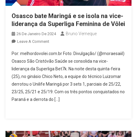
Osasco bate Maringá e se isola na vice-
liderança da Superliga Feminina de Vôlei
Bruno Verneque
26 De Janeiro De 2024
On
Leave A Comment
Osasco
Por: melhordovolei.com.br Foto: Divulgação/ (@moraesaiil)
Bate
Osasco São Cristóvão Saúde se consolida na vice-
Maringá
liderança da Superliga Bet7k. Na noite desta quinta-feira
E
(25), no ginásio Chico Neto, a equipe do técnico Luizomar
Se
Isola
derrotou o Unilife Maringá por 3 sets 1, parciais de 25/22,
Na
23/25, 25/21 e 25/19. Com os três pontos conquistados no
Vice-
Paraná e a derrota do […]
Liderança
Da
Superliga
Feminina
De