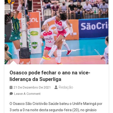
Vôlei
Osasco pode fechar o ano na vice-
liderança da Superliga
Redação
21 De Dezembro De 2021
On
Leave A Comment
Osasco
O Osasco São Cristóvão Saúde bateu o Unilife Maringá por
Pode
3 sets a 0 na noite desta segunda-feira (20), no ginásio
Fechar