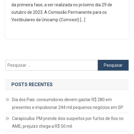
Prova
da primeira fase, a ser realizada no próximo dia 29 de
Da
outubro de 2023. A Comissão Permanente para os
Primeira
Vestibulares da Unicamp (Comvest) […]
Fase
Pesquisar
por:
POSTS RECENTES
Dia dos Pais: consumidores devem gastar R$ 280 em
presentes e impulsionar 244 mil pequenos negócios em SP
Carapicuíba: PM prende dois suspeitos por furtos de fios no
AME; prejuízo chega a R$ 50 mil