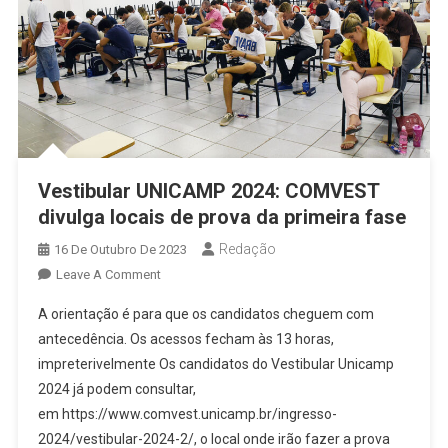
Vestibular UNICAMP 2024: COMVEST
divulga locais de prova da primeira fase
Redação
16 De Outubro De 2023
On
Leave A Comment
Vestibular
A orientação é para que os candidatos cheguem com
UNICAMP
antecedência. Os acessos fecham às 13 horas,
2024:
impreterivelmente Os candidatos do Vestibular Unicamp
COMVEST
2024 já podem consultar,
Divulga
Locais
em https://www.comvest.unicamp.br/ingresso-
De
2024/vestibular-2024-2/, o local onde irão fazer a prova