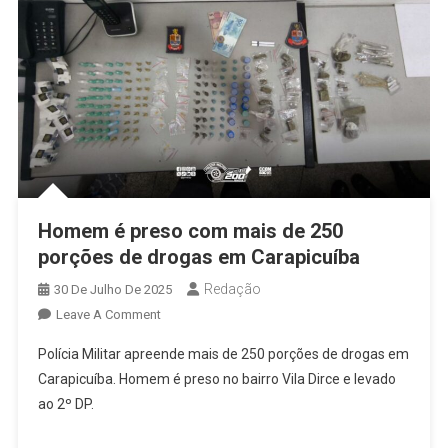
Homem é preso com mais de 250
porções de drogas em Carapicuíba
Redação
30 De Julho De 2025
On
Leave A Comment
Homem
Polícia Militar apreende mais de 250 porções de drogas em
É
Carapicuíba. Homem é preso no bairro Vila Dirce e levado
Preso
ao 2º DP.
Com
Mais