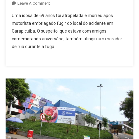
On
Leave A Comment
Idosa
Uma idosa de 69 anos foi atropelada e morreu após
De
motorista embriagado fugir do local do acidente em
69
Carapicuíba. O suspeito, que estava com amigos
Anos
comemorando aniversário, também atingiu um morador
Morre
Atropelada
de rua durante a fuga.
Por
Motorista
Embriagado
Em
Carapicuíba;
Suspeito
Também
Atropela
Morador
De
Rua