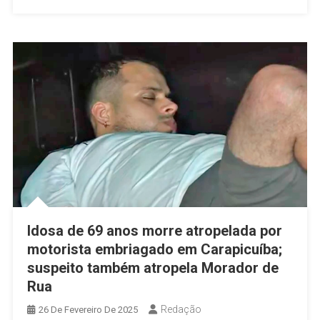
De
250
Porções
De
Drogas
Em
Carapicuíba
Idosa de 69 anos morre atropelada por
motorista embriagado em Carapicuíba;
suspeito também atropela Morador de
Rua
Redação
26 De Fevereiro De 2025