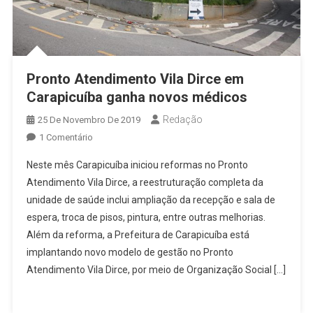
Pronto Atendimento Vila Dirce em
Carapicuíba ganha novos médicos
Redação
25 De Novembro De 2019
Em
1 Comentário
Pronto
Neste mês Carapicuíba iniciou reformas no Pronto
Atendimento
Atendimento Vila Dirce, a reestruturação completa da
Vila
unidade de saúde inclui ampliação da recepção e sala de
Dirce
espera, troca de pisos, pintura, entre outras melhorias.
Em
Carapicuíba
Além da reforma, a Prefeitura de Carapicuíba está
Ganha
implantando novo modelo de gestão no Pronto
Novos
Atendimento Vila Dirce, por meio de Organização Social […]
Médicos