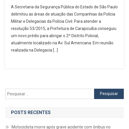
2º
A Secretaria da Segurança Pública do Estado de São Paulo
DP
delimitou as áreas de atuação das Companhias da Polícia
De
Militar e Delegacias da Polícia Civil. Para atender a
Carapicuíba
resolução 53/2015, a Prefeitura de Carapicuíba conseguiu
Vai
Ser
um novo prédio para abrigar o 2º Distrito Policial,
Transferido
atualmente localizado na Av. Sul Americana. Em reunião
Para
realizada na Delegacia […]
A
Vila
Dirce
Pesquisar
por:
POSTS RECENTES
Motociclista morre após grave acidente com ônibus no