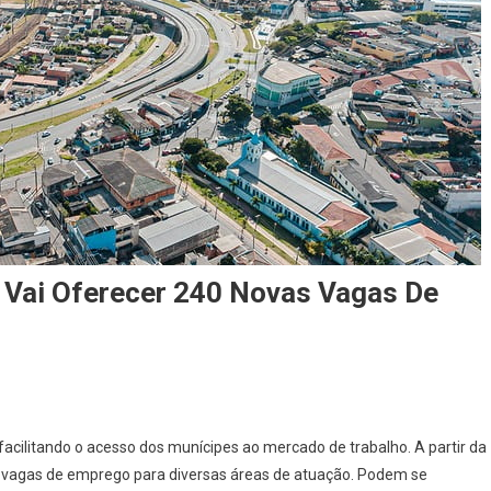
vi Vai Oferecer 240 Novas Vagas De
On
A
acilitando o acesso dos munícipes ao mercado de trabalho. A partir da
Partir
s vagas de emprego para diversas áreas de atuação. Podem se
De