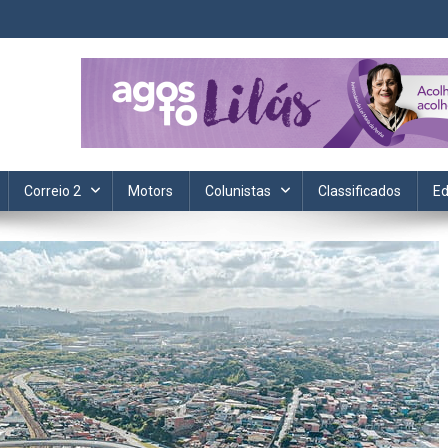
ta. Informação, política, saúde, economia, esportes e cotidiano.
Correio 2
Motors
Colunistas
Classificados
Ed