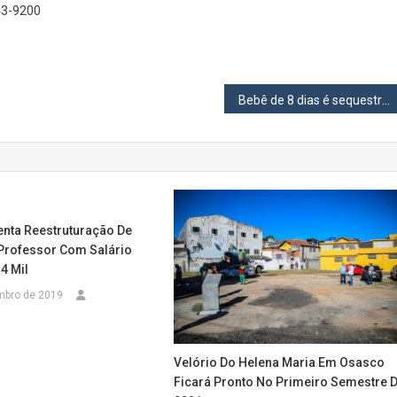
43-9200
Bebê de 8 dias é sequestrada por adolescente de 17 anos em Osasco
enta Reestruturação De
 Professor Com Salário
 4 Mil
mbro de 2019
Velório Do Helena Maria Em Osasco
Ficará Pronto No Primeiro Semestre 