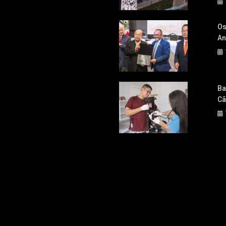
Os
An
Ba
Cã