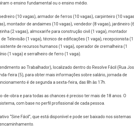
íram o ensino fundamental ou o ensino médio.
Segunda,
5,
pedreiro (10 vagas), armador de ferros (10 vagas), carpinteiro (10 vagas
Itapevi
gas), montador de andaimes (10 vagas), vendedor (8 vagas), jardineiro (
Vai
Oferecer
zinha (2 vagas), almoxarife para construção civil (1 vaga), montador
240
de Televisão (1 vaga), técnico de edificações (1 vaga), recepcionista (1
Novas
assistente de recursos humanos (1 vaga), operador de cremalheira (1
Vagas
nio (1 vaga) e serralheiro de ferro (1 vaga).
De
Emprego
dimento ao Trabalhador), localizado dentro do Resolve Fácil (Rua Jo
nda-feira (5), para obter mais informações sobre salário, jornada de
funcionamento é de segunda a sexta-feira, das 8h às 17h.
de-obra e para todas as chances é preciso ter mais de 18 anos. O
istema, com base no perfil profissional de cada pessoa.
vo “Sine Fácil”, que está disponível e pode ser baixado nos sistemas
de encaminhamento.