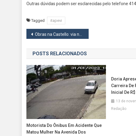
Outras dúvidas podem ser esclarecidas pelo telefone 41
Tagged
itapevi
Navegação
Obras na Castello: via no Boa Vista em Barueri será interditada a partir de segunda, 5
de
POSTS RELACIONADOS
Post
Doria Apres
Carreira De
Inicial De R$
13 de nove
Redação
Motorista Do Ônibus Em Acidente Que
Matou Mulher Na Avenida Dos