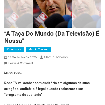
“A Taça Do Mundo (da Televisão) É
Nossa”
Colunistas
Márcio Torvano
Márcio Torvano
18 De Junho De 2026
On
Leave A Comment
“A
Lendo aqui…
Taça
Do
Rede TV vai acabar com auditório em algumas de suas
Mundo
atrações. Auditório é legal quando realmente é um
(da
“programa de auditório”.
Televisão)
É