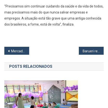
“Precisamos sim continuar cuidando da saúde e da vida de todos,
mas precisamos mais do que nunca salvar empresas e
empregos. A situação está tão grave que uma antiga conhecida
dos brasileiros, a fome, está de volta”, finaliza.
Navegação
MercadoCar Osasco tem diversas vagas de emprego disponíveis
Barueri realiza audiência pública on-line para elaboração do orçamento de 2022
de
POSTS RELACIONADOS
Post