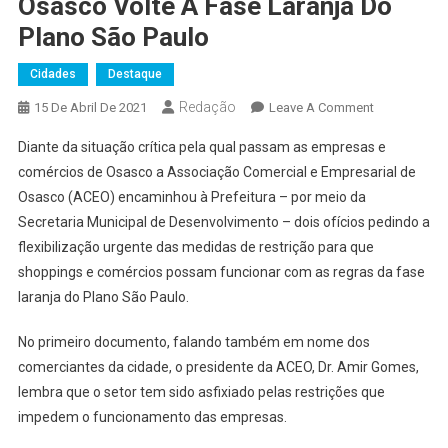
Osasco Volte À Fase Laranja Do
Plano São Paulo
Cidades
Destaque
Redação
On
15 De Abril De 2021
Leave A Comment
ACEO
Diante da situação crítica pela qual passam as empresas e
Pede
comércios de Osasco a Associação Comercial e Empresarial de
Que
Osasco (ACEO) encaminhou à Prefeitura – por meio da
O
Secretaria Municipal de Desenvolvimento – dois ofícios pedindo a
Comércio
De
flexibilização urgente das medidas de restrição para que
Osasco
shoppings e comércios possam funcionar com as regras da fase
Volte
laranja do Plano São Paulo.
À
Fase
No primeiro documento, falando também em nome dos
Laranja
comerciantes da cidade, o presidente da ACEO, Dr. Amir Gomes,
Do
lembra que o setor tem sido asfixiado pelas restrições que
Plano
impedem o funcionamento das empresas.
São