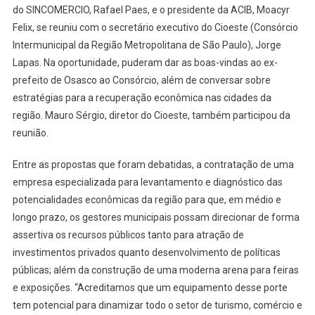
do SINCOMERCIO, Rafael Paes, e o presidente da ACIB, Moacyr
Para
Recupera
Felix, se reuniu com o secretário executivo do Cioeste (Consórcio
Econômic
Intermunicipal da Região Metropolitana de São Paulo), Jorge
Da
Lapas. Na oportunidade, puderam dar as boas-vindas ao ex-
Região
prefeito de Osasco ao Consórcio, além de conversar sobre
Para
estratégias para a recuperação econômica nas cidades da
O
região. Mauro Sérgio, diretor do Cioeste, também participou da
Secretári
reunião.
Do
Cioeste
Entre as propostas que foram debatidas, a contratação de uma
Jorge
empresa especializada para levantamento e diagnóstico das
Lapas
potencialidades econômicas da região para que, em médio e
longo prazo, os gestores municipais possam direcionar de forma
assertiva os recursos públicos tanto para atração de
investimentos privados quanto desenvolvimento de políticas
públicas; além da construção de uma moderna arena para feiras
e exposições. “Acreditamos que um equipamento desse porte
tem potencial para dinamizar todo o setor de turismo, comércio e