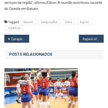
serviços da região”, afirmou Edson. A reunião aconteceu na sede
do Cioeste em Barueri.
Tagged
Barueri
carapicuíba
Cotia
itapevi
OSASCO
Navegação
Carapicuíba começa a vacinar pessoas de 19 anos nesta sexta, 13
Itapevi oferece 163 vagas para cursos de qualificação profissional
de
POSTS RELACIONADOS
Post