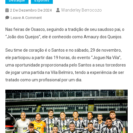
Destaque
Esportes
Wanderley Berrocozo
2 De Dezembro De 2024
On
Leave A Comment
Amaury
Nas feiras de Osasco, seguindo a tradição de seu saudoso pai, o
Ricardo
“João dos Queijos”, ele é conhecido como Amaury dos Queijos.
Realiza
O
Seu time de coração é o Santos e no sábado, 29 de novembro,
Sonho
ele participou a partir das 19 horas, do evento “Joguei Na Vila”,
De
uma oportunidade proporcionada pelo Santos a seus torcedores
Jogar
Na
de jogar uma partida na Vila Belmiro, tendo a experiência de ser
Vila
tratado como um profissional por um dia.
Mais
Famosa