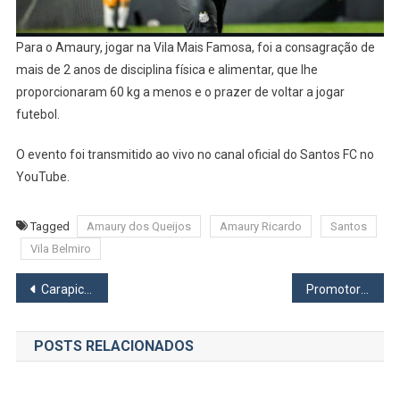
Para o Amaury, jogar na Vila Mais Famosa, foi a consagração de
mais de 2 anos de disciplina física e alimentar, que lhe
proporcionaram 60 kg a menos e o prazer de voltar a jogar
futebol.
O evento foi transmitido ao vivo no canal oficial do Santos FC no
YouTube.
Tagged
Amaury dos Queijos
Amaury Ricardo
Santos
Vila Belmiro
Navegação
Carapicuíba abre concurso público para Guarda Civil Municipal
Promotoria conquista condenação de membros de facção criminosa envolvidos no tráfico de drogas em Osasco
de
POSTS RELACIONADOS
Post