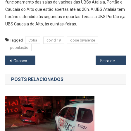
funcionamento das salas de vacinas das UBSs Atalaia, Portão e
Caucaia do Alto que estão abertas até as 20h. A UBS Atalaia tem
horário estendido às segundas e quartas-feiras, a UBS Portão e,a
UBS Caucaia do Alto, às quintas-feiras.
Tagged
Cotia
covid 19
dose bivalente
população
Navegação
Osasco Plaza Shopping retoma suas atividades em total segurança
Feira de Adoção de Cães e Gato de Itapevi acontece neste sábado, 15/07, no Ita Shopping Centro
de
POSTS RELACIONADOS
Post