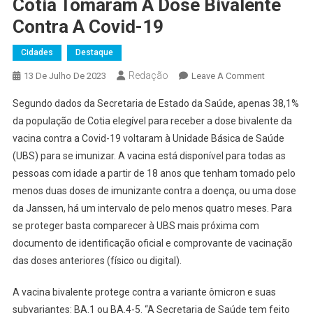
Cotia Tomaram A Dose Bivalente
Contra A Covid-19
Cidades
Destaque
Redação
On
13 De Julho De 2023
Leave A Comment
Apenas
Segundo dados da Secretaria de Estado da Saúde, apenas 38,1%
38,1%
da população de Cotia elegível para receber a dose bivalente da
Da
vacina contra a Covid-19 voltaram à Unidade Básica de Saúde
População
(UBS) para se imunizar. A vacina está disponível para todas as
De
Cotia
pessoas com idade a partir de 18 anos que tenham tomado pelo
Tomaram
menos duas doses de imunizante contra a doença, ou uma dose
A
da Janssen, há um intervalo de pelo menos quatro meses. Para
Dose
se proteger basta comparecer à UBS mais próxima com
Bivalente
documento de identificação oficial e comprovante de vacinação
Contra
das doses anteriores (físico ou digital).
A
Covid-
A vacina bivalente protege contra a variante ômicron e suas
19
subvariantes: BA.1 ou BA.4-5. “A Secretaria de Saúde tem feito