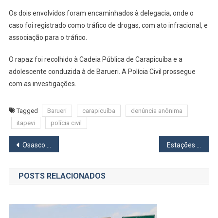
Os dois envolvidos foram encaminhados à delegacia, onde o
caso foi registrado como tráfico de drogas, com ato infracional, e
associação para o tráfico.
O rapaz foi recolhido à Cadeia Pública de Carapicuíba e a
adolescente conduzida à de Barueri. A Polícia Civil prossegue
com as investigações.
Tagged
Barueri
carapicuíba
denúncia anônima
itapevi
polícia civil
Navegação
Osasco convida cidadão a integrar grupo de pesquisa socioeconômica
Estações do Metrô têm ação de doação de cabelos para ajudar jovens em tratamento médico
de
POSTS RELACIONADOS
Post