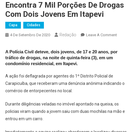
Encontra 7 Mil Porções De Drogas
Com Dois Jovens Em Itapevi
Capa
Cidades
Redação
On
4 De Setembro De 2020
Leave A Comment
Após
Denúnci
A Polícia Civil deteve, dois jovens, de 17 e 20 anos, por
Anônima
tráfico de drogas, na noite de quinta-feira (3), em um
Polícia
condomínio residencial, em Itapevi.
Encontra
7
A ação foi deflagrada por agentes do 1º Distrito Policial de
Mil
Carapicuíba, que receberam uma denúncia anônima indicando o
Porções
comércio de entorpecentes no local.
De
Drogas
Durante diligências veladas no imóvel apontado na queixa, os
Com
policias viram quando a jovem saiu com duas mochilas na mão e
Dois
entrou em um carro.
Jovens
Em
Imediatamente a equipe realizou abordagem e localizou diversas