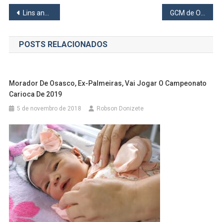
Navegação
Lins anuncia que resultados de exames da rede de saúde de Osasco sairão em 24 horas
GCM de Osasco ajuda a encontrar menina de 9 anos que tinha desaparecido
de
POSTS RELACIONADOS
Post
Morador De Osasco, Ex-Palmeiras, Vai Jogar O Campeonato
Carioca De 2019
5 de novembro de 2018
Robson Donizete