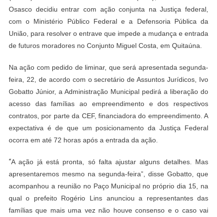
Osasco decidiu entrar com ação conjunta na Justiça federal,
Entrará
Com
com o Ministério Público Federal e a Defensoria Pública da
Ação
União, para resolver o entrave que impede a mudança e entrada
Na
de futuros moradores no Conjunto Miguel Costa, em Quitaúna.
Justiça
Federal
Na ação com pedido de liminar, que será apresentada segunda-
Por
feira, 22, de acordo com o secretário de Assuntos Jurídicos, Ivo
Miguel
Gobatto Júnior, a Administração Municipal pedirá a liberação do
Costa
acesso das famílias ao empreendimento e dos respectivos
contratos, por parte da CEF, financiadora do empreendimento. A
expectativa é de que um posicionamento da Justiça Federal
ocorra em até 72 horas após a entrada da ação.
“
A ação já está pronta, só falta ajustar alguns detalhes. Mas
apresentaremos mesmo na segunda-feira”, disse Gobatto, que
acompanhou a reunião no Paço Municipal no próprio dia 15, na
qual o prefeito Rogério Lins anunciou a representantes das
famílias que mais uma vez não houve consenso e o caso vai