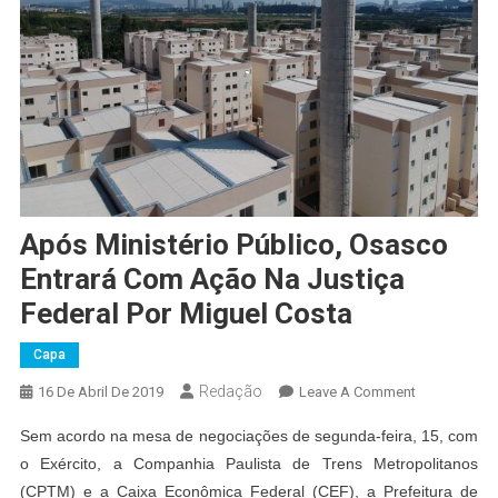
Após Ministério Público, Osasco
Entrará Com Ação Na Justiça
Federal Por Miguel Costa
Capa
Redação
On
16 De Abril De 2019
Leave A Comment
Após
Sem acordo na mesa de negociações de segunda-feira, 15, com
Ministério
o Exército, a Companhia Paulista de Trens Metropolitanos
Público,
(CPTM) e a Caixa Econômica Federal (CEF), a Prefeitura de
Osasco