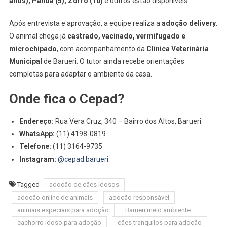
anos), Panda (5), Zorro (10)
e outros estão disponíveis.
Após entrevista e aprovação, a equipe realiza a
adoção delivery
.
O animal chega já
castrado, vacinado, vermifugado e
microchipado
, com acompanhamento da
Clínica Veterinária
Municipal
de Barueri. O tutor ainda recebe orientações
completas para adaptar o ambiente da casa.
Onde fica o Cepad?
Endereço:
Rua Vera Cruz, 340 – Bairro dos Altos, Barueri
WhatsApp:
(11) 4198-0819
Telefone:
(11) 3164-9735
Instagram:
@cepad.barueri
Tagged
adoção de cães idosos
adoção online de animais
adoção responsável
animais especiais para adoção
Barueri meio ambiente
cachorro idoso para adoção
cães tranquilos para adoção