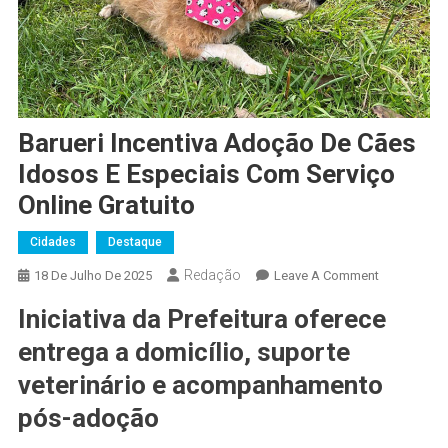
Barueri Incentiva Adoção De Cães
Idosos E Especiais Com Serviço
Online Gratuito
Cidades
Destaque
Redação
On
18 De Julho De 2025
Leave A Comment
Barueri
Iniciativa da Prefeitura oferece
Incentiva
Adoção
entrega a domicílio, suporte
De
veterinário e acompanhamento
Cães
pós-adoção
Idosos
E