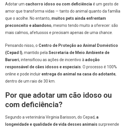
Especiais
Adotar um
cachorro idoso ou com deficiência
é um gesto de
Com
amor que transforma vidas — tanto do animal quanto da família
Serviço
que o acolhe. No entanto,
muitos pets ainda enfrentam
Online
preconceito e abandono
, mesmo tendo muito a oferecer: são
Gratuito
mais calmos, afetuosos e precisam apenas de uma chance.
Pensando nisso, o
Centro de Proteção ao Animal Doméstico
(Cepad I)
, mantido pela
Secretaria de Meio Ambiente de
Barueri
, intensificou as ações de incentivo à
adoção
responsável de cães idosos e especiais
. O processo é 100%
online e pode incluir
entrega do animal na casa do adotante
,
dentro de um raio de 30 km.
Por que adotar um cão idoso ou
com deficiência?
Segundo a veterinária Virginia Barisson, do Cepad,
a
longevidade e qualidade de vida desses animais
surpreende