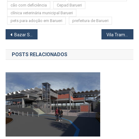
cão com deficiência
Cepad Barueri
clínica veterinária municipal Barueri
pets para adoção em Barueri
prefeitura de Barueri
Navegação
Bazar Solidário em Osasco acontece neste sábado (19) na Emef Professora Jeanete Beauchamp
Vila Trampolim Park inaugura unidade no Parque Shopping Barueri com atrações para todas as idades
de
POSTS RELACIONADOS
Post