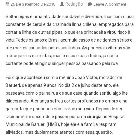
Redação
On
26 De Setembro De 2018
Leave A Comment
Barueri
Soltar pipas é uma atividade saudável e divertida, mas com o uso
Proíbe
constante de cerol e da chamada linha chilena, empregados para
Soltura
cortar a linha de outras pipas, o que era brincadeira virou risco à
De
vida. Todos os anos o Brasil acumula casos de acidentes sérios e
Pipas
Em
até mortes causadas por essas linhas. As principais vítimas são
Parque
motoqueiros e ciclistas, mas o risco é para todos, já que o
cortante pode atingir qualquer pessoa passando pela rua.
Foi o que aconteceu com o menino João Victor, morador de
Barueri, de apenas 9 anos. No dia 2 de julho deste ano, ele
passeava com o pai na rua de sua casa quando sentiu algo lhe
dilacerando. A criança sofreu cortes profundos no ombro e na
garganta que por pouco não tiraram sua vida. Depois de ser
rapidamente socorrido e passar por uma cirurgia no Hospital
Municipal de Barueri (HMB), hoje ele e a família respiram
aliviados, mas duplamente atentos com essa questão.