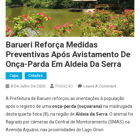
Barueri Reforça Medidas
Preventivas Após Avistamento De
Onça-Parda Em Aldeia Da Serra
Capa
Cidades
Redação
On
8 De Julho De 2026
Leave A Comment
Barueri
A Prefeitura de Barueri reforçou as orientações à população
Reforça
após o registro de uma
onça-parda (suçuarana)
na madrugada
Medidas
desta quarta-feira (8), na região de
Aldeia da Serra
. O animal foi
Preventivas
flagrado por câmeras da Central de Monitoramento (SMAS) na
Após
Avistamento
Avenida Aquário, nas proximidades do Lago Orion.
De