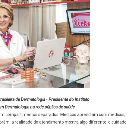
Por
Que
Médicos
E
Enfermeiros
Precisam
Aprender
Juntos?
Capacitação
Multiprofissional:
sileira de Dermatologia • Presidente do Instituto
em Dermatologia na rede pública de saúde
em compartimentos separados. Médicos aprendiam com médicos,
orém, a realidade do atendimento mostra algo diferente: o cuidado