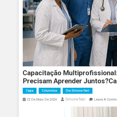
Capacitação Multiprofissional
Precisam Aprender Juntos?Cap
Capa
Colunistas
Dra Simone Neri
Simone Neri
22 De Maio De 2026
Leave A Comm