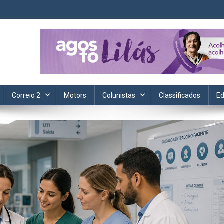
ta. Informação, política, saúde, economia, esportes e cotidiano.
Correio 2
Motors
Colunistas
Classificados
Ed