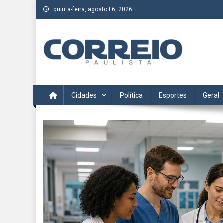
Skip
quinta-feira, agosto 06, 2026
to
content
Correio Paulista
Acompanhe as últimas notícias da região no Correio Paulis
Cidades
Política
Esportes
Geral