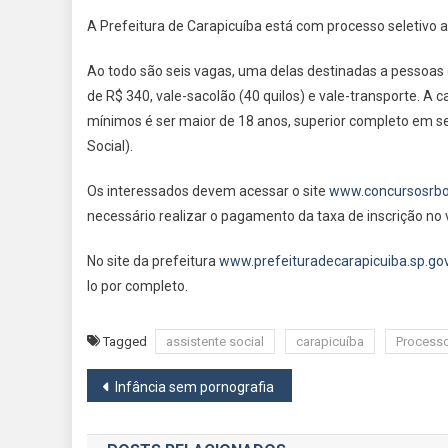
A Prefeitura de Carapicuíba está com processo seletivo ab
Ao todo são seis vagas, uma delas destinadas a pessoas co
de R$ 340, vale-sacolão (40 quilos) e vale-transporte. A 
mínimos é ser maior de 18 anos, superior completo em ser
Social).
Os interessados devem acessar o site
www.concursosrbo
necessário realizar o pagamento da taxa de inscrição no 
No site da prefeitura
www.prefeituradecarapicuiba.sp.gov
lo por completo.
Tagged
assistente social
carapicuíba
Processo
Navegação
Infância sem pornografia
de