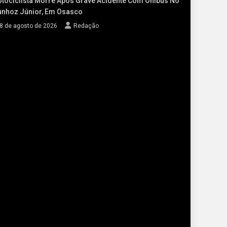
tociclista Morre Após Grave Acidente Com Ônibus No
nhoz Júnior, Em Osasco
8 de agosto de 2026
Redação