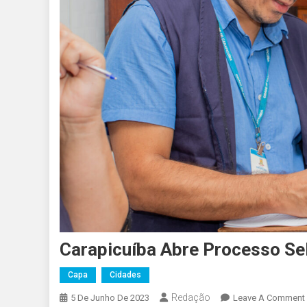
Carapicuíba Abre Processo Sel
Capa
Cidades
Redação
5 De Junho De 2023
Leave A Comment