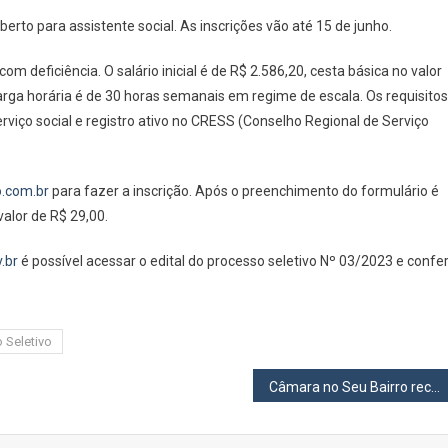
Carapicuíba
erto para assistente social. As inscrições vão até 15 de junho.
Abre
Processo
m deficiência. O salário inicial é de R$ 2.586,20, cesta básica no valor
Seletivo
carga horária é de 30 horas semanais em regime de escala. Os requisitos
Para
viço social e registro ativo no CRESS (Conselho Regional de Serviço
Assistente
Social
.com.br
para fazer a inscrição. Após o preenchimento do formulário é
valor de R$ 29,00.
.br
é possível acessar o edital do processo seletivo Nº 03/2023 e confer
 Seletivo
Câmara no Seu Bairro recebe demandas da região do Primeiro de Maio em Osasco