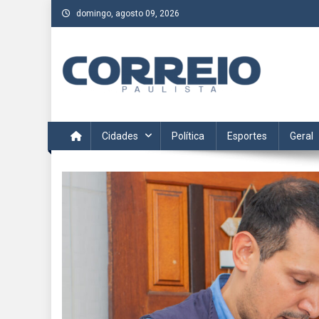
Skip
domingo, agosto 09, 2026
to
content
Correio Paulista
Acompanhe as últimas notícias da região no Correio Paulis
Cidades
Política
Esportes
Geral