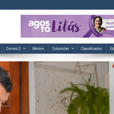
ta. Informação, política, saúde, economia, esportes e cotidiano.
Correio 2
Motors
Colunistas
Classificados
Ed