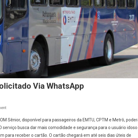
olicitado Via WhatsApp
On
ent
Cartão
ão BOM Sênior, disponível para passageiros da EMTU, CPTM e Metrô, poder
Bom
. O serviço busca dar mais comodidade e segurança para o usuário idoso
Sênior
em para receber o cartão. O cartão chegará em até seis dias úteis de
Pode