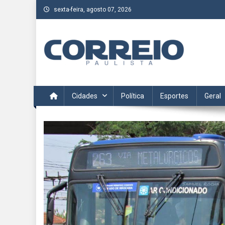
Skip
sexta-feira, agosto 07, 2026
to
content
Correio Paulista
Acompanhe as últimas notícias da região no Correio Paulis
Cidades
Política
Esportes
Geral