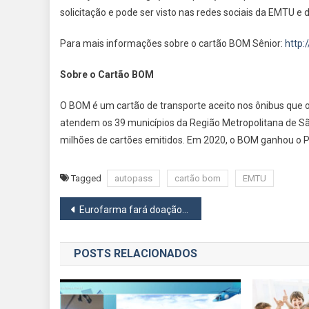
solicitação e pode ser visto nas redes sociais da EMTU e
Para mais informações sobre o cartão BOM Sênior:
http:
Sobre o Cartão BOM
O BOM é um cartão de transporte aceito nos ônibus que 
atendem os 39 municípios da Região Metropolitana de Sã
milhões de cartões emitidos. Em 2020, o BOM ganhou o P
Tagged
autopass
cartão bom
EMTU
Navegação
Eurofarma fará doação ao Banco de Leite Humano em Carapicuíba
de
POSTS RELACIONADOS
Post