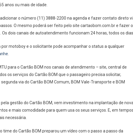
65 anos ou mais de idade.
Ser
Solicitado
adicionar o número (11) 3888-2200 na agenda e fazer contato direto v
Via
WhatsApp
 passos. O mesmo poderá ser feito pelo site cartaobom.com.br e fazer o
to. Os dois canais de autoatendimento funcionam 24 horas, todos os dias
 por motoboy e o solicitante pode acompanhar o status a qualquer
anhe
.
EMTU para o Cartão BOM nos canais de atendimento – site, central de
dos os serviços do Cartão BOM que o passageiro precisa solicitar,
a e segunda via do Cartão BOM Comum, BOM Vale-Transporte e BOM
 pela gestão do Cartão BOM, vem investimento na implantação de nov
ntos e mais comodidade para quem usa os seus serviços. E, em tempo
ais necessária.
, o time do Cartão BOM preparou um vídeo com o passo a passo da