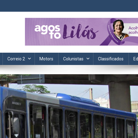
ta. Informação, política, saúde, economia, esportes e cotidiano.
Correio 2
Motors
Colunistas
Classificados
Ed