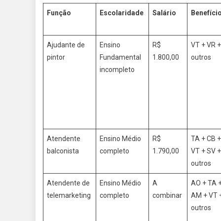
Função
Escolaridade
Salário
Benefíci
Ajudante de
Ensino
R$
VT + VR +
pintor
Fundamental
1.800,00
outros
incompleto
Atendente
Ensino Médio
R$
TA + CB +
balconista
completo
1.790,00
VT + SV +
outros
Atendente de
Ensino Médio
A
AO + TA 
telemarketing
completo
combinar
AM + VT 
outros