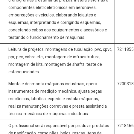
componentes eletroeletrônicos em aeronaves,
embarcações e veículos, elaborando leiautes e
esquemas, interpretando e corrigindo esquemas,
conectando cabos aos equipamentos e acessórios e
testando o funcionamento de máquinas.
Leitura de projetos, montagens de tubulação; pvc, cpvc,
721185
ppr, pex, cobre etc.; montagem de infraestrutura,
montagem de kits, montagem de shafts, teste de
estanqueidades.
Monta e desmonta máquinas industriais, opera
720031
instrumentos de medição mecânica, ajusta peças
mecânicas, lubrifica, expede e instala máquinas,
realiza manutenções corretivas e presta assistência
técnica-mecânica de máquinas industriais.
O profissional será responsável por produzir produtos
721846
de panificação, como pães, bolos, roscas, itens de