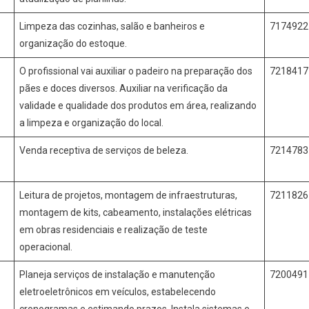
Limpeza das cozinhas, salão e banheiros e
717492
organização do estoque.
O profissional vai auxiliar o padeiro na preparação dos
721841
pães e doces diversos. Auxiliar na verificação da
validade e qualidade dos produtos em área, realizando
a limpeza e organização do local.
Venda receptiva de serviços de beleza.
721478
o
Leitura de projetos, montagem de infraestruturas,
721182
montagem de kits, cabeamento, instalações elétricas
em obras residenciais e realização de teste
operacional.
Planeja serviços de instalação e manutenção
720049
eletroeletrônicos em veículos, estabelecendo
cronogramas e estimando prazos. Instala sistemas e