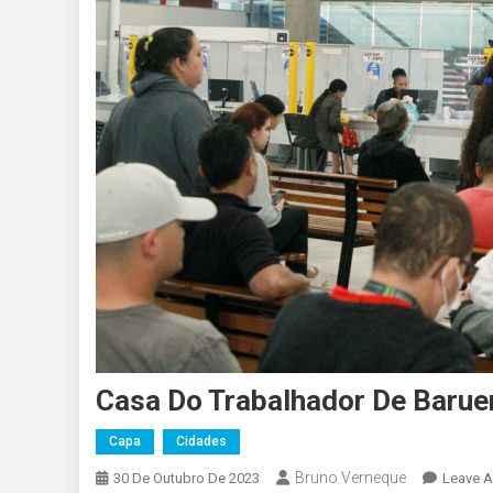
Casa Do Trabalhador De Barue
Capa
Cidades
Bruno Verneque
30 De Outubro De 2023
Leave 