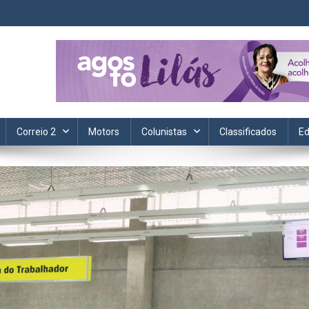
ta. Informação, política, saúde, economia, esportes e cotidiano.
Correio 2
Motors
Colunistas
Classificados
Ed