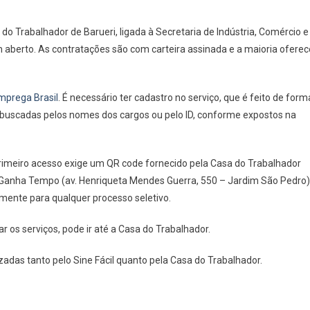
Casa
Do
o Trabalhador de Barueri, ligada à Secretaria de Indústria, Comércio e
Trabalhador
 aberto. As contratações são com carteira assinada e a maioria oferec
De
Barueri
Recruta
mprega Brasil
. É necessário ter cadastro no serviço, que é feito de form
Para
er buscadas pelos nomes dos cargos ou pelo ID, conforme expostos na
25
Novos
Cargos
primeiro acesso exige um QR code fornecido pela Casa do Trabalhador
o Ganha Tempo (av. Henriqueta Mendes Guerra, 550 – Jardim São Pedro)
mente para qualquer processo seletivo.
r os serviços, pode ir até a Casa do Trabalhador.
zadas tanto pelo Sine Fácil quanto pela Casa do Trabalhador.