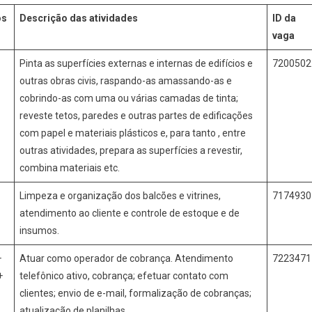
os
Descrição das atividades
ID da
vaga
Pinta as superfícies externas e internas de edifícios e
720050
outras obras civis, raspando-as amassando-as e
cobrindo-as com uma ou várias camadas de tinta;
reveste tetos, paredes e outras partes de edificações
com papel e materiais plásticos e, para tanto , entre
outras atividades, prepara as superfícies a revestir,
combina materiais etc.
Limpeza e organização dos balcões e vitrines,
717493
atendimento ao cliente e controle de estoque e de
insumos.
+
Atuar como operador de cobrança. Atendimento
722347
+
telefônico ativo, cobrança; efetuar contato com
clientes; envio de e-mail, formalização de cobranças;
atualização de planilhas.