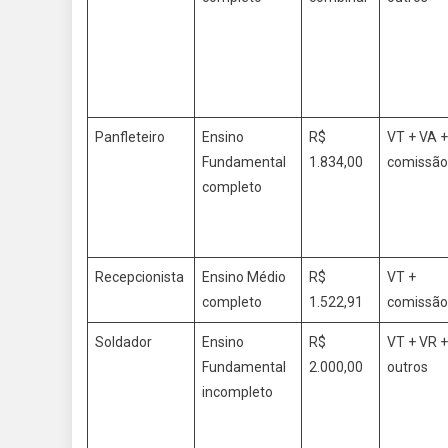
Panfleteiro
Ensino
R$
VT + VA +
Fundamental
1.834,00
comissã
completo
Recepcionista
Ensino Médio
R$
VT +
completo
1.522,91
comissã
Soldador
Ensino
R$
VT + VR +
Fundamental
2.000,00
outros
incompleto