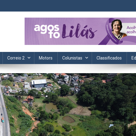
ta. Informação, política, saúde, economia, esportes e cotidiano.
Correio 2
Motors
Colunistas
Classificados
Ed