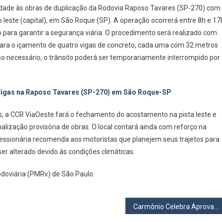
uidade às obras de duplicação da Rodovia Raposo Tavares (SP-270) com
Lançamento
 leste (capital), em São Roque (SP). A operação ocorrerá entre 8h e 17
De
para garantir a segurança viária. O procedimento será realizado com
Vigas
para o içamento de quatro vigas de concreto, cada uma com 32 metros
Na
Raposo
 necessário, o trânsito poderá ser temporariamente interrompido por
Tavares
(SP-
270)
Vigas na Raposo Tavares (SP-270) em São Roque-SP
Em
São
s, a CCR ViaOeste fará o fechamento do acostamento na pista leste e
Roque-
lização provisória de obras. O local contará ainda com reforço na
SP
oncessionária recomenda aos motoristas que planejem seus trajetos para
er alterado devido às condições climáticas.
odoviária (PMRv) de São Paulo.
Carmônio Celebra Aprovação de Proposta que Altera Regras do Projeto Começar e Amplia Benefícios em Osasco