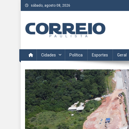
Skip
sábado, agosto 08, 2026
to
content
Correio Paulista
Acompanhe as últimas notícias da região no Correio Paulis
Cidades
Política
Esportes
Geral