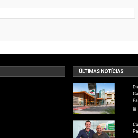
ÚLTIMAS NOTÍCIAS
Di
Ga
Fa
Co
Pa