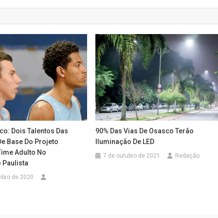
co: Dois Talentos Das
90% Das Vias De Osasco Terão
De Base Do Projeto
Iluminação De LED
Time Adulto No
7 de outubro de 2021
Redação
Paulista
mbro de 2020