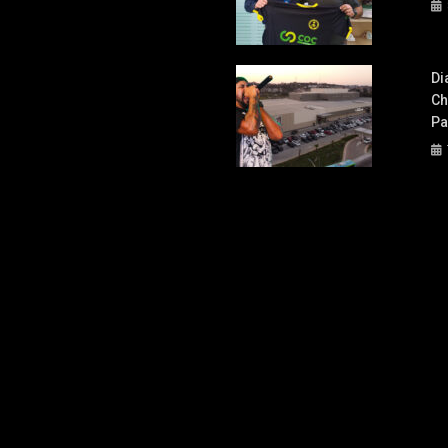
Di
Ch
Pa