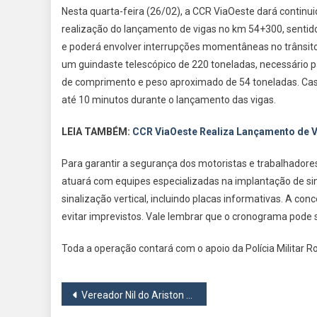
Nesta quarta-feira (26/02), a CCR ViaOeste dará contin
realização do lançamento de vigas no km 54+300, sentido
e poderá envolver interrupções momentâneas no trânsito 
um guindaste telescópico de 220 toneladas, necessário 
de comprimento e peso aproximado de 54 toneladas. Caso
até 10 minutos durante o lançamento das vigas.
LEIA TAMBÉM:
CCR ViaOeste Realiza Lançamento de 
Para garantir a segurança dos motoristas e trabalhadore
atuará com equipes especializadas na implantação de sina
sinalização vertical, incluindo placas informativas. A c
evitar imprevistos. Vale lembrar que o cronograma pode s
Toda a operação contará com o apoio da Polícia Militar R
Navegação
Vereador Nil do Ariston Solicita Reforma Urgente no 1° Distrito Policial de Carapicuíba