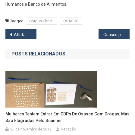
Humanos e Banco de Alimentos.
Tagged
Corpus Christi
OSASCO
Navegação
Atleta Osasquense encerra sua temporada de treinos e competições na Austrália
Osasco prorroga vacinação contra a Influenza
de
POSTS RELACIONADOS
Post
Mulheres Tentam Entrar Em CDPs De Osasco Com Drogas, Mas
São Flagradas Pelo Scanner
25 de novembro de 2019
Redação