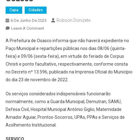
Capa
Cidades
Robson Donizete
6 De Junho De 2023
On
Leave A Comment
Confira
A Prefeitura de Osasco informa que não haverá expediente no
O
Paço Municipal e repartições públicas nos dias 08/06 (quinta-
Que
feira) e 09/06 (sexta-feira), em virtude do feriado de Corpus
Abre
Christi e ponto facultativo, respectivamente, conforme consta
E
Fecha
no Decreto nº 13.596, publicado na Imprensa Oficial do Município
No
do dia 23 de novembro de 2022.
Feriado
De
Os serviços considerados indispensáveis funcionarão
Corpus
normalmente, como a Guarda Municipal, Demutran, SAMU,
Christi
Defesa Civil, Hospital Municipal Antônio Giglio, Maternidade
Em
Amador Aguiar, Prontos-Socorros, UPAs, PPAs e Serviços de
Osasco
Acolhimento Institucional.
SERVIÇO