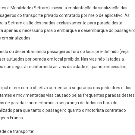
Cotia
tes e Mobilidade (Setram), iniciou a implantação da sinalização das
Sinaliza
geiros do transporte privado contratado por meio de aplicativo. As
Vagas
pela Setram e são destinadas exclusivamente para parada desta
De
rá apenas o necessário para o embarque e desembarque do passageiro
Paradas
Para
rem sinalizadas.
Transporte
De
ando ou desembarcando passageiros fora do local pré-definido [veja
Aplicativo
 ser autuados por parada em local proibido. Nas vias não listadas a
u que seguirá monitorando as vias da cidade e, quando necessário,
icipal e tem como objetivo aumentar a segurança dos pedestres e dos
rtantes e movimentadas vias causado pelas frequentes paradas destes
ontos de parada e aumentamos a segurança de todos na hora do
izado para que tanto o passageiro quanto o motorista contratado
gério Franco.
ade de transporte: