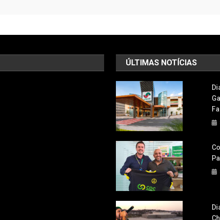
ÚLTIMAS NOTÍCIAS
Di
Ga
Fa
Co
Pa
Di
Ch