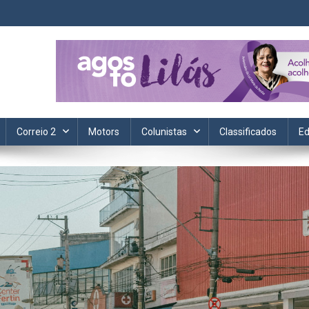
ta. Informação, política, saúde, economia, esportes e cotidiano.
Correio 2
Motors
Colunistas
Classificados
Ed