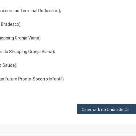
próximo ao Terminal Rodoviário);
o Bradesco);
opping Granja Viana);
s do Shopping Granja Viana);
o Saúde);
o futuro Pronto-Socorro Infantil)
Cinemark do União de Osasco tem sessão especial para crianças autistas