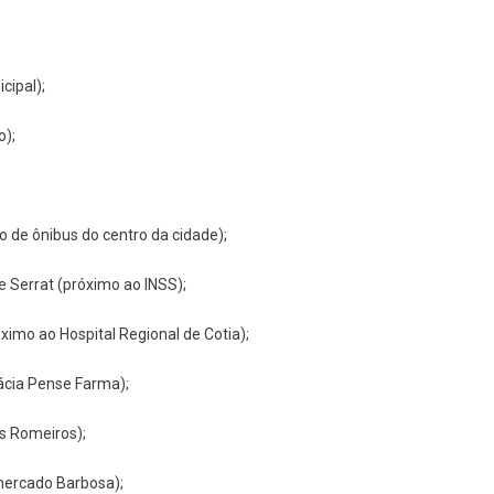
cipal);
o);
o de ônibus do centro da cidade);
e Serrat (próximo ao INSS);
ximo ao Hospital Regional de Cotia);
ácia Pense Farma);
os Romeiros);
rmercado Barbosa);