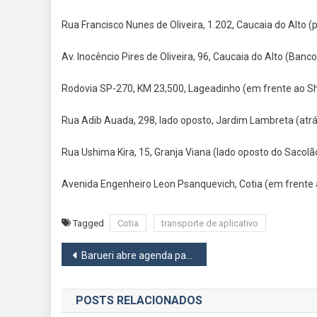
Rua Francisco Nunes de Oliveira, 1.202, Caucaia do Alto (
Av. Inocêncio Pires de Oliveira, 96, Caucaia do Alto (Banc
Rodovia SP-270, KM 23,500, Lageadinho (em frente ao Sh
Rua Adib Auada, 298, lado oposto, Jardim Lambreta (atrá
Rua Ushima Kira, 15, Granja Viana (lado oposto do Sacolã
Avenida Engenheiro Leon Psanquevich, Cotia (em frente a
Tagged
Cotia
transporte de aplicativo
Navegação
Barueri abre agenda para vacinação antirrábica de julho
de
POSTS RELACIONADOS
Post