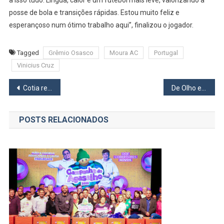
a isso tudo. Língua, calor e um futebol mais leve, valorizando a
posse de bola e transições rápidas. Estou muito feliz e
esperançoso num ótimo trabalho aqui”, finalizou o jogador.
Tagged
Grêmio Osasco
Moura AC
Portugal
Vinicius Cruz
Navegação
Cotia reduz para 60 anos, a idade para recebimento da dose de reforço
De Olho em Tudo
de
POSTS RELACIONADOS
Post