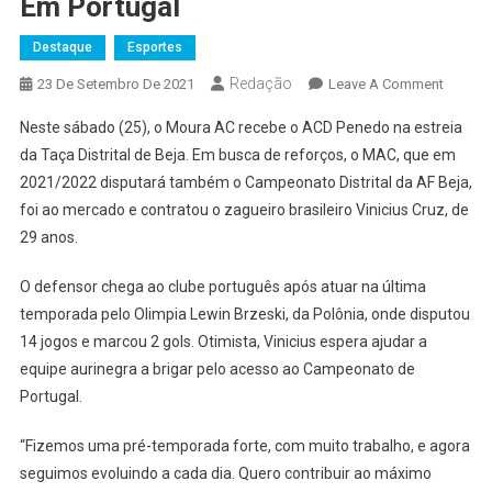
Em Portugal
Destaque
Esportes
Redação
On
23 De Setembro De 2021
Leave A Comment
Cria
Neste sábado (25), o Moura AC recebe o ACD Penedo na estreia
Do
da Taça Distrital de Beja. Em busca de reforços, o MAC, que em
Grêmio
2021/2022 disputará também o Campeonato Distrital da AF Beja,
Osasco
foi ao mercado e contratou o zagueiro brasileiro Vinicius Cruz, de
Vai
Jogar
29 anos.
Em
Portuga
O defensor chega ao clube português após atuar na última
temporada pelo Olimpia Lewin Brzeski, da Polônia, onde disputou
14 jogos e marcou 2 gols. Otimista, Vinicius espera ajudar a
equipe aurinegra a brigar pelo acesso ao Campeonato de
Portugal.
“Fizemos uma pré-temporada forte, com muito trabalho, e agora
seguimos evoluindo a cada dia. Quero contribuir ao máximo