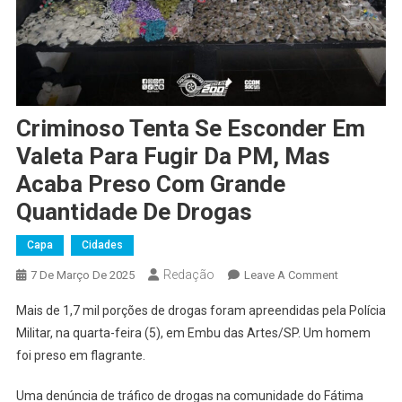
Criminoso Tenta Se Esconder Em
Valeta Para Fugir Da PM, Mas
Acaba Preso Com Grande
Quantidade De Drogas
Capa
Cidades
Redação
On
7 De Março De 2025
Leave A Comment
Criminoso
Mais de 1,7 mil porções de drogas foram apreendidas pela Polícia
Tenta
Militar, na quarta-feira (5), em Embu das Artes/SP. Um homem
Se
foi preso em flagrante.
Esconder
Em
Uma denúncia de tráfico de drogas na comunidade do Fátima
Valeta