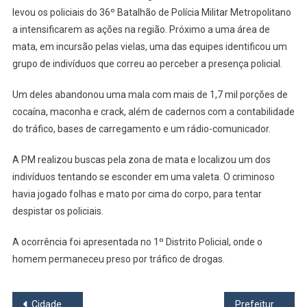
levou os policiais do 36º Batalhão de Polícia Militar Metropolitano
Para
Fugir
a intensificarem as ações na região. Próximo a uma área de
Da
mata, em incursão pelas vielas, uma das equipes identificou um
PM,
grupo de indivíduos que correu ao perceber a presença policial.
Mas
Acaba
Um deles abandonou uma mala com mais de 1,7 mil porções de
Preso
cocaína, maconha e crack, além de cadernos com a contabilidade
Com
do tráfico, bases de carregamento e um rádio-comunicador.
Grande
Quantidade
A PM realizou buscas pela zona de mata e localizou um dos
De
indivíduos tentando se esconder em uma valeta. O criminoso
Drogas
havia jogado folhas e mato por cima do corpo, para tentar
despistar os policiais.
A ocorrência foi apresentada no 1º Distrito Policial, onde o
homem permaneceu preso por tráfico de drogas.
Navegação
Cidades do CIOESTE se destacam na Geração de Empregos Formais em São Paulo
Prefeitura de Osasco lança site do Fundo Social de Solidariedade