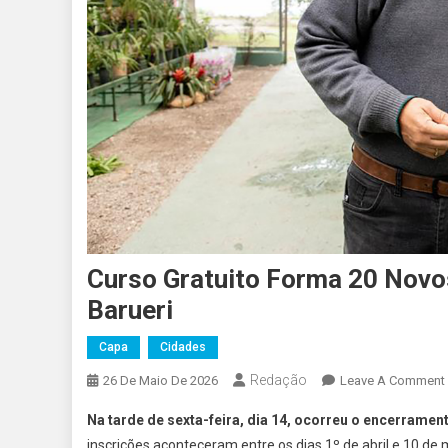
Curso Gratuito Forma 20 Nov
Barueri
Capa
Cidades
Redação
26 De Maio De 2026
Leave A Comment
Na tarde de sexta-feira, dia 14, ocorreu o encerrame
inscrições aconteceram entre os dias 1º de abril e 10 d