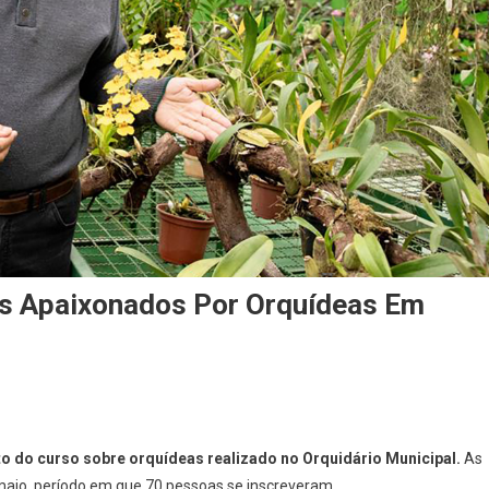
os Apaixonados Por Orquídeas Em
On
Curso
nto do curso sobre orquídeas realizado no Orquidário Municipal.
As
Gratuito
e maio, período em que 70 pessoas se inscreveram.