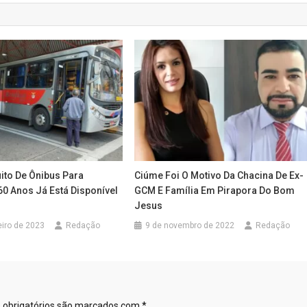
uito De Ônibus Para
Ciúme Foi O Motivo Da Chacina De Ex-
60 Anos Já Está Disponível
GCM E Família Em Pirapora Do Bom
Jesus
eiro de 2023
Redação
9 de novembro de 2022
Redação
obrigatórios são marcados com
*