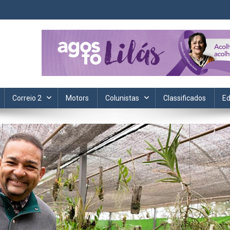
ta. Informação, política, saúde, economia, esportes e cotidiano.
Correio 2
Motors
Colunistas
Classificados
Ed