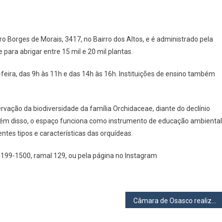
ero Borges de Morais, 3417, no Bairro dos Altos, e é administrado pela
ara abrigar entre 15 mil e 20 mil plantas.
a-feira, das 9h às 11h e das 14h às 16h. Instituições de ensino também
servação da biodiversidade da família Orchidaceae, diante do declínio
 Além disso, o espaço funciona como instrumento de educação ambiental
ntes tipos e características das orquídeas.
4199-1500, ramal 129, ou pela página no Instagram
Câmara de Osasco realiza audiência pública da Saúde nesta quarta-feira (27)