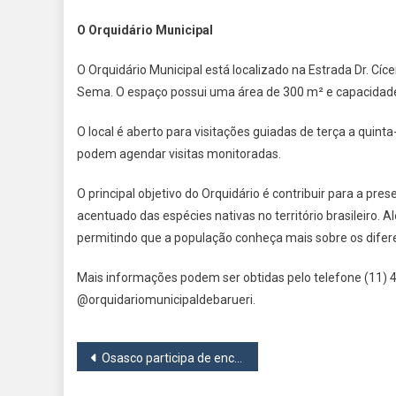
O Orquidário Municipal
O Orquidário Municipal está localizado na Estrada Dr. Cíc
Sema. O espaço possui uma área de 300 m² e capacidade p
O local é aberto para visitações guiadas de terça a quint
podem agendar visitas monitoradas.
O principal objetivo do Orquidário é contribuir para a pre
acentuado das espécies nativas no território brasileiro.
permitindo que a população conheça mais sobre os difere
Mais informações podem ser obtidas pelo telefone (11) 
@orquidariomunicipaldebarueri.
Navegação
Osasco participa de encontro nacional sobre combate ao desperdício e fortalecimento dos Bancos de Alimentos
de