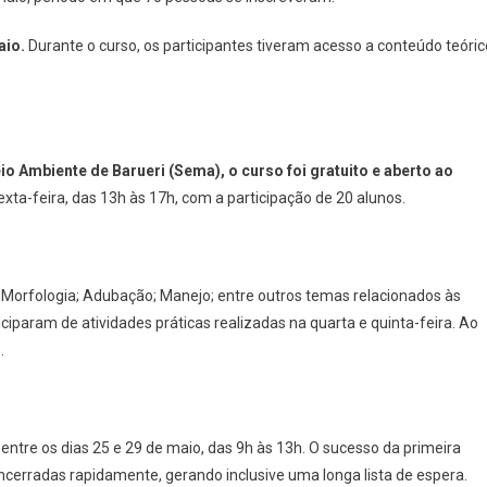
Forma
20
aio.
Durante o curso, os participantes tiveram acesso a conteúdo teóric
Novos
Apaixonados
Por
Orquídeas
Em
o Ambiente de Barueri (Sema), o curso foi gratuito e aberto ao
Barueri
ta-feira, das 13h às 17h, com a participação de 20 alunos.
 Morfologia; Adubação; Manejo; entre outros temas relacionados às
ciparam de atividades práticas realizadas na quarta e quinta-feira. Ao
o.
ntre os dias 25 e 29 de maio, das 9h às 13h. O sucesso da primeira
 encerradas rapidamente, gerando inclusive uma longa lista de espera.