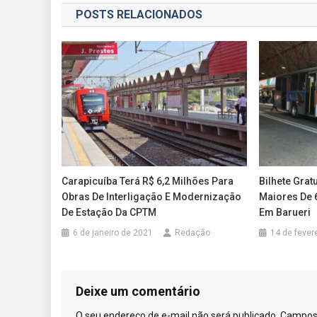
POSTS RELACIONADOS
Post
Carapicuíba Terá R$ 6,2 Milhões Para
Bilhete Grat
Obras De Interligação E Modernização
Maiores De 
De Estação Da CPTM
Em Barueri
6 de janeiro de 2021
Redação
14 de fever
Deixe um comentário
O seu endereço de e-mail não será publicado.
Campos 