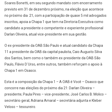
Soares Bonetti, em seu segundo mandato com encerramento
Candidato
Da
previsto em 31 de dezembro próximo, na eleição que acontece
Chapa
no próximo dia 21, com a participação de quase 5 mil advogados
1
inscritos, apoia a Chapa 1 que tem na Diretoria Executiva como
A
candidato a presidente o competente e experiente profissional
Presidente
Darlan Oliveira, atual vice-presidente em sua gestão.
Da
OAB
O ex-presidente da OAB São Paulo e atual candidato da Chapa
Osasco
11 a presidente da OAB da capital paulista, Caio Augusto Silva
dos Santos, bem como o também ex-presidente da OAB São
Paulo, Flávio D´Urso, entre outros, também reforçam o apoio à
Chapa 1 em Osasco.
Esta é a composição da Chapa 1 – A OAB é Você – Osasco que
concorre nas eleições do próximo dia 21: Darlan Oliveira –
presidente; Paula Pires – vice-presidente; José Carlos B. Molico –
secretário geral; Adriana Amaral – secretária adjunta e Kleber
Veloso – tesoureiro.