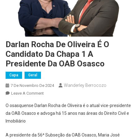
Darlan Rocha De Oliveira É O
Candidato Da Chapa 1 A
Presidente Da OAB Osasco
Capa
Geral
Wanderley Berrocozo
7 De Novembro De 2024
On
Leave A Comment
Darlan
O osasquense Darlan Rocha de Oliveira é o atual vice-presidente
Rocha
da OAB Osasco e advoga há 15 anos nas áreas do Direito Civil e
De
Imobiliário
Oliveira
É
A presidente da 56ª Subseção da OAB Osasco, Maria José
O