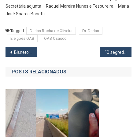
Secretária adjunta – Raquel Moreira Nunes e Tesoureira – Maria
José Soares Bonetti.
Tagged
Darlan Rocha de Oliveira
Dr. Darlan
Eleições OAB
OAB Osasco
Navegação
Bisnetos da última cozinheira do Imperador D. Pedro II moram em Osasco
“O segredo do Natal Perfeito” e o milagre da vida
de
POSTS RELACIONADOS
Post