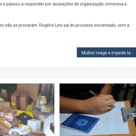
ção e passou a responder por acusações de organização criminosa e
ões não se provaram. Rogério Lins sai do processo inocentado, com a
Mulher reage e impede tentativa de estupro dentro de apartamento em Barueri; suspeito é preso em flagrante