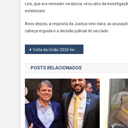
Lins, que era vereador na época, virou alvo da investiga
estelionato.
Anos depois, a resposta da Justiça veio clara: as acusaç
cabeça erguida e a decisão judicial do seu lado.
Navegação
Volta da União 2026 terá maior premiação da história e promete movimentar Osasco
de
POSTS RELACIONADOS
Post