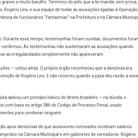
raves e muito barulho. Terminou do jeito que a lei manda: sem prova,
De
, Rogério Lins, e sua equipe de todas as acusações ligadas à Operação
Anos,
tência de funcionários “fantasmas” na Prefeitura e na Câmara Municip
Justiça
Inocenta
Rogério
sco. Durante esse tempo, testemunhas foram ouvidas, documentos for
Lins:
“Não
 se confirmou. As testemunhas não sustentaram as acusações quando
Havia
var as irregularidades simplesmente não apareceram.
Prova
Nenhuma”
sações — voltou atrás. O próprio órgão reconheceu que a denúncia era
lvição de Rogério Lins. E não recorreu quando a juíza deu razão a ess
za aplicou um princípio básico do direito brasileiro — na dúvida, o
dos com base no artigo 386 do Código de Processo Penal, usado
cientes para condenar ninguém.
ão após denúncias de que assessores nomeados recebiam salários
mpridos na Câmara Municipal e em gabinetes de vereadores. Rogério