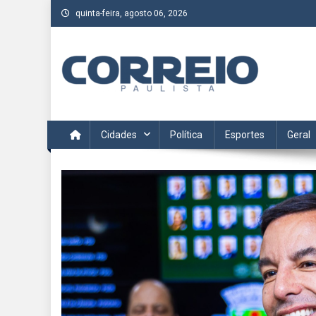
Skip
quinta-feira, agosto 06, 2026
to
content
Correio Paulista
Acompanhe as últimas notícias da região no Correio Paulis
Cidades
Política
Esportes
Geral