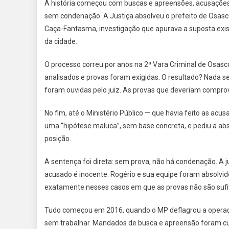
A história começou com buscas e apreensões, acusações g
sem condenação. A Justiça absolveu o prefeito de Osasco
Caça-Fantasma, investigação que apurava a suposta exis
da cidade.
O processo correu por anos na 2ª Vara Criminal de Osa
analisados e provas foram exigidas. O resultado? Nada
foram ouvidas pelo juiz. As provas que deveriam compro
No fim, até o Ministério Público — que havia feito as acu
uma “hipótese maluca”, sem base concreta, e pediu a abso
posição.
A sentença foi direta: sem prova, não há condenação. A juí
acusado é inocente. Rogério e sua equipe foram absolvi
exatamente nesses casos em que as provas não são sufi
Tudo começou em 2016, quando o MP deflagrou a operaç
sem trabalhar. Mandados de busca e apreensão foram cu