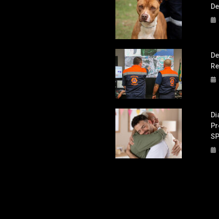
De
De
Re
Di
Pr
S