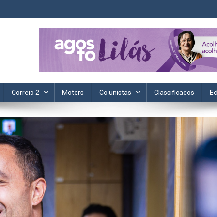
ta. Informação, política, saúde, economia, esportes e cotidiano.
Correio 2
Motors
Colunistas
Classificados
Ed