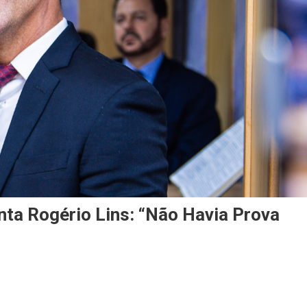
nta Rogério Lins: “Não Havia Prova
On
Depois