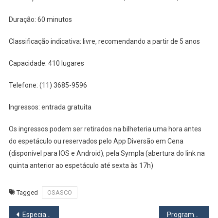
Duração: 60 minutos
Classificação indicativa: livre, recomendando a partir de 5 anos
Capacidade: 410 lugares
Telefone: (11) 3685-9596
Ingressos: entrada gratuita
Os ingressos podem ser retirados na bilheteria uma hora antes
do espetáculo ou reservados pelo App Diversão em Cena
(disponível para IOS e Android), pela Sympla (abertura do link na
quinta anterior ao espetáculo até sexta às 17h)
Tagged
OSASCO
Navegação
Especialista em religião comenta polêmicas da participação de Padre Fábio de Mello em programas da TV Globo
Programa Nossa História homenageia advogados osasquenses