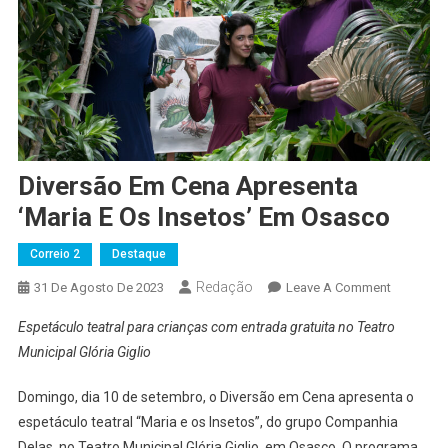
Diversão Em Cena Apresenta
‘Maria E Os Insetos’ Em Osasco
Correio 2
Destaque
Redação
On
31 De Agosto De 2023
Leave A Comment
Diversão
Espetáculo teatral para crianças com entrada gratuita no Teatro
Em
Municipal Glória Giglio
Cena
Apresent
Domingo, dia 10 de setembro, o Diversão em Cena apresenta o
‘Maria
espetáculo teatral “Maria e os Insetos”, do grupo Companhia
E
Delas, no Teatro Municipal Glória Giglio, em Osasco. O programa
Os