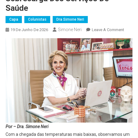
Saúde
Capa
Colunistas
Dra Simone Neri
Simone Neri
On
19 De Junho De 2026
Leave A Comment
Doença
De
Inverno:
Como
A
Preven
Pode
Reduzir
A
Sobrec
Dos
Serviço
De
Por – Dra. Simone Neri
Saúde
Com a chegada das temperaturas mais baixas, observamos um