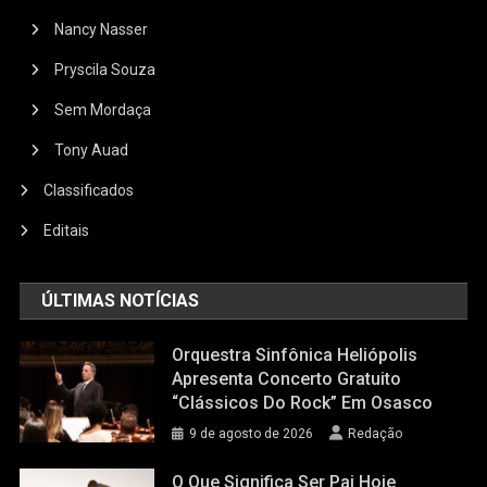
Nancy Nasser
Pryscila Souza
Sem Mordaça
Tony Auad
Classificados
Editais
ÚLTIMAS NOTÍCIAS
Orquestra Sinfônica Heliópolis
Apresenta Concerto Gratuito
“Clássicos Do Rock” Em Osasco
9 de agosto de 2026
Redação
O Que Significa Ser Pai Hoje