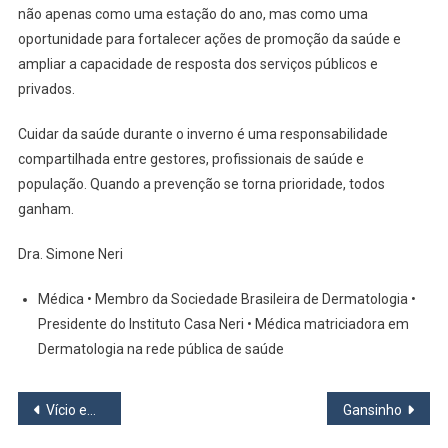
não apenas como uma estação do ano, mas como uma
oportunidade para fortalecer ações de promoção da saúde e
ampliar a capacidade de resposta dos serviços públicos e
privados.
Cuidar da saúde durante o inverno é uma responsabilidade
compartilhada entre gestores, profissionais de saúde e
população. Quando a prevenção se torna prioridade, todos
ganham.
Dra. Simone Neri
Médica • Membro da Sociedade Brasileira de Dermatologia •
Presidente do Instituto Casa Neri • Médica matriciadora em
Dermatologia na rede pública de saúde
Navegação
Vício em apostas online ameaça o futuro financeiro de uma geração
Gansinho