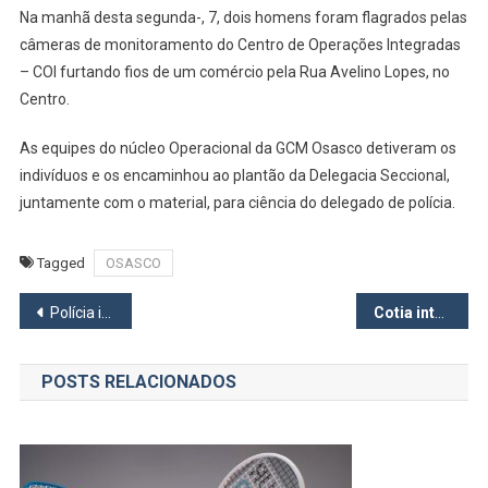
Na manhã desta segunda-, 7, dois homens foram flagrados pelas
Homen
câmeras de monitoramento do Centro de Operações Integradas
São
– COI furtando fios de um comércio pela Rua Avelino Lopes, no
Presos
Centro.
Furtand
Fios
As equipes do núcleo Operacional da GCM Osasco detiveram os
No
Centro
indivíduos e os encaminhou ao plantão da Delegacia Seccional,
De
juntamente com o material, para ciência do delegado de polícia.
Osasco
Tagged
OSASCO
Navegação
Polícia identifica carro usado para matar ex-vereador de Jandira
Cotia intensifica ações com foco na saúde do homem
de
POSTS RELACIONADOS
Post