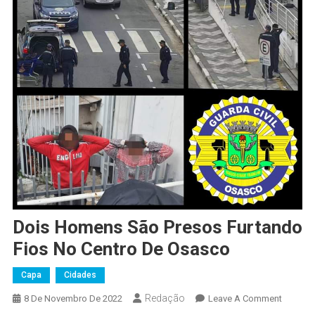
Dois Homens São Presos Furtando
Fios No Centro De Osasco
Capa
Cidades
Redação
On
8 De Novembro De 2022
Leave A Comment
Dois