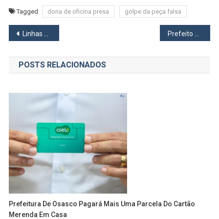
Tagged
dona de oficina presa
golpe da peça falsa
Navegação
Linhas 8-Diamante e 9-Esmeralda passarão por manutenção esta semana
Prefeito de Osasco recebe campeões brasileiros de basquete
de
POSTS RELACIONADOS
Post
Prefeitura De Osasco Pagará Mais Uma Parcela Do Cartão
Merenda Em Casa