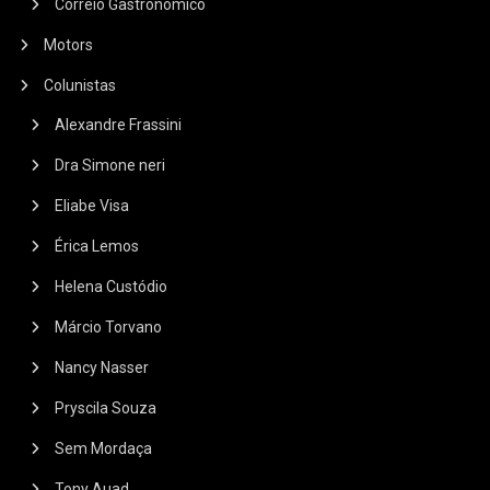
Correio Gastronômico
Motors
Colunistas
Alexandre Frassini
Dra Simone neri
Eliabe Visa
Érica Lemos
Helena Custódio
Márcio Torvano
Nancy Nasser
Pryscila Souza
Sem Mordaça
Tony Auad