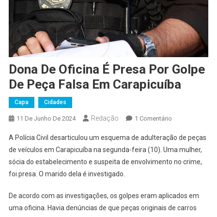
Dona De Oficina É Presa Por Golpe
De Peça Falsa Em Carapicuíba
Capa
Cidades
Redação
Em
11 De Junho De 2024
1 Comentário
Dona
A Polícia Civil desarticulou um esquema de adulteração de peças
De
de veículos em Carapicuíba na segunda-feira (10). Uma mulher,
Oficina
sócia do estabelecimento e suspeita de envolvimento no crime,
É
foi presa. O marido dela é investigado.
Presa
Por
De acordo com as investigações, os golpes eram aplicados em
Golpe
De
uma oficina. Havia denúncias de que peças originais de carros