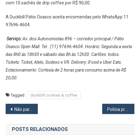
com 10 sachês de drip coffee por R$ 90,00.
A Duckbill Pátio Osasco aceita encomendas pelo WhatsApp 11
97696-4604.
Serviço:
Av. dos Autonomistas 896 – corredor principal / Pátio
Osasco Open Mall. Tel.: (11) 97696-4604. Horário: Segunda a sexta
das 8h0 às 18h30 e sábado das 8h às 12h30. Cartões: todos.
Tickets: Ticket, Alelo, Sodexo e VR. Delivery: iFood e Uber Eats.
Estacionamento: Cortesia de 2 horas para consumo acima de R$
20,00.
Tagged
duckbill cookies & coffee
Navegação
Não paro de dar risada
Polícia prende homem que tentou furtar celular na Estação General Miguel Costa em Osasco
de
POSTS RELACIONADOS
Post