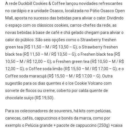
A rede Duckbill Cookies & Coffee lançou novidades refrescantes
Osasco
no cardápio e a unidade Osasco, localizada no Pátio Osasco Open
Lança
Mall, aposta no sucesso das bebidas para aliviar o calor. Dividindo
Bebidas
o espaço com os clássicos cookies, carros-chefes da rede, as
Refresc
Para
novas bebidas à base de café e chá gelado chegam para aliviar o
Enfrenta
calor do público. São seis opções como o Strawberry freshen
O
green tea (R$ 11,50 – M / R$ 13,50 – G); o Strawberry freshen
Calor
black tea (R$ 11,50 – M / R$ 13,50 – G); o Freshen black tea (R$
10,50 – M / R$ 12,00 – G); o Freshen green tea (R$ 10,50 – M / R$
12,00 – G); o Coffee soda limão (R$ 15,50 – M / R$ 17,00 – G); e o
Coffee soda maracujá (R$ 15,50 – M / R$ 17,00 – G). Outra
sugestão para os dias quentes é o Ice Cookie Volcano com
sorvete de flocos ou creme, coberto por calda quente de
chocolate suíço (R$ 19,50).
Para os colecionadores de souvenirs, há kits com pelúcias,
canecas, cafés, cappuccinos e bonés da marca, como por
exemplo o Pelúcia grande + pacote de cappuccino (250g) +caixa