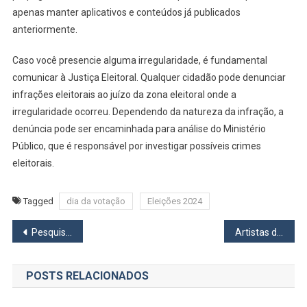
apenas manter aplicativos e conteúdos já publicados
anteriormente.
Caso você presencie alguma irregularidade, é fundamental
comunicar à Justiça Eleitoral. Qualquer cidadão pode denunciar
infrações eleitorais ao juízo da zona eleitoral onde a
irregularidade ocorreu. Dependendo da natureza da infração, a
denúncia pode ser encaminhada para análise do Ministério
Público, que é responsável por investigar possíveis crimes
eleitorais.
Tagged
dia da votação
Eleições 2024
Navegação
Pesquisa confirma que Gerson Pessoa pode vencer eleição a prefeito de Osasco no primeiro turno
Artistas de Osasco entregam Carta Manifesto aos candidatos à Prefeito pedindo mais investimentos na Cultura
de
POSTS RELACIONADOS
Post