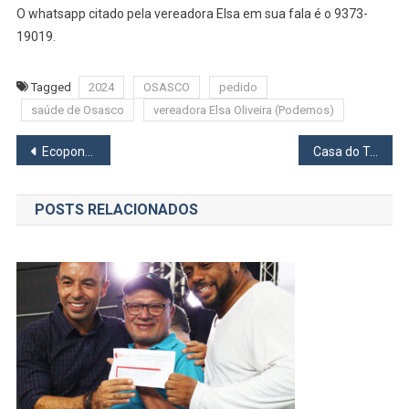
O whatsapp citado pela vereadora Elsa em sua fala é o 9373-
19019.
Tagged
2024
OSASCO
pedido
saúde de Osasco
vereadora Elsa Oliveira (Podemos)
Navegação
Ecoponto Jd. Mutinga recebe resíduos de gesso em Osasco
Casa do Trabalhador de Barueri seleciona 800 atendentes de loja na segunda-feira, dia 15
de
POSTS RELACIONADOS
Post