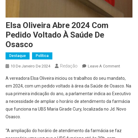
Elsa Oliveira Abre 2024 Com
Pedido Voltado À Saúde De
Osasco
Destaque
Política
Redação
On
10 De Janeiro De 2024
Leave A Comment
Elsa
A vereadora Elsa Oliveira iniciou os trabalhos do seu mandato,
Oliveira
em 2024, com um pedido voltado à área da Saúde de Osasco. Na
Abre
sua primeira indicação do ano, a parlamentar indica ao Executivo
2024
a necessidade de ampliar o horário de atendimento da farmácia
Com
Pedido
que funciona na UBS Maria Girade Cury, localizada no Jd. Novo
Voltado
Osasco.
À
Saúde
“A ampliação do horário de atendimento da farmácia se faz
De