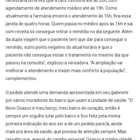
necessária uma vez que a UBS funciona até às 20h, com
Osasco
agendamento de atendimento médico até às 19h. Como
atualmente a farmácia encerra o atendimento às 16h, fica essa
janela de quatro horas. Quem passa no médico após às 16h e sai
com receita só consegue retirar o remédio no dia seguinte. Além
da dupla viagem que o paciente tem que dar para conseguir o
remédio, outro ponto negativo do atual horário é que o
paciente não consegue iniciar o tratamento no mesmo dia que
passou na consulta”, explicou a vereadora. “A ampliação vai
melhorar o atendimento e trazer mais conforto à população”,
complementou.
O pedido atende uma demanda apresentada em seu gabinete
por vários moradores do bairro que usam a unidade de saúde. “O
Novo Osasco é meu berço, meu bairro do coração, então é
sempre um orgulho lutar pelo bairro e fico feliz pela minha
primeira indicação do ano ser a de um pedido para lá, ainda
mais pra área da saúde, que precisa de atenção sempre. Mas
ressalto que, apesar do carinho especial, Osasco é minha cidade,