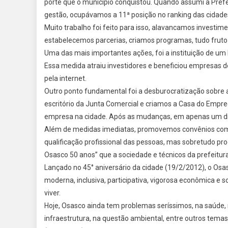
porte que o município conquistou. Quando assumi a Prefe
E
D
gestão, ocupávamos a 11ª posição no ranking das cidades,
S
Muito trabalho foi feito para isso, alavancamos investi
(
estabelecemos parcerias, criamos programas, tudo frut
2
Uma das mais importantes ações, foi a instituição de um 
|
Essa medida atraiu investidores e beneficiou empresas 
2
pela internet.
2
Outro ponto fundamental foi a desburocratização sobre
escritório da Junta Comercial e criamos a Casa do Empr
empresa na cidade. Após as mudanças, em apenas um dia 
Além de medidas imediatas, promovemos convênios com o
qualificação profissional das pessoas, mas sobretudo pr
Osasco 50 anos” que a sociedade e técnicos da prefeitur
Lançado no 45° aniversário da cidade (19/2/2012), o Osa
moderna, inclusiva, participativa, vigorosa econômica e
viver.
Hoje, Osasco ainda tem problemas seríssimos, na saúde
infraestrutura, na questão ambiental, entre outros tema