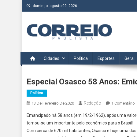
Skip
domingo, agosto 09, 2026
to
content
Correio Paulista
Acompanhe as últimas notícias da região no Correio Paulis
Cidades
Política
Esportes
Geral
Especial Osasco 58 Anos: Emi
Política
Redação
13 De Fevereiro De 2020
1 Comentário
E
Emancipado há 58 anos (em 19/2/1962), após uma valor
O
tornou-se um importante polo econômico para o Brasil!
5
Com cerca de 670 mil habitantes, Osasco é hoje uma das
A