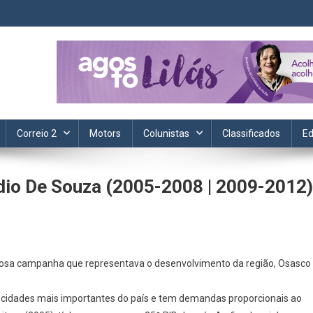
ta. Informação, política, saúde, economia, esportes e cotidiano.
Correio 2
Motors
Colunistas
Classificados
Ed
dio De Souza (2005-2008 | 2009-2012)
Em
special
osa campanha que representava o desenvolvimento da região, Osasco
sasco
8
 cidades mais importantes do país e tem demandas proporcionais ao
nos: