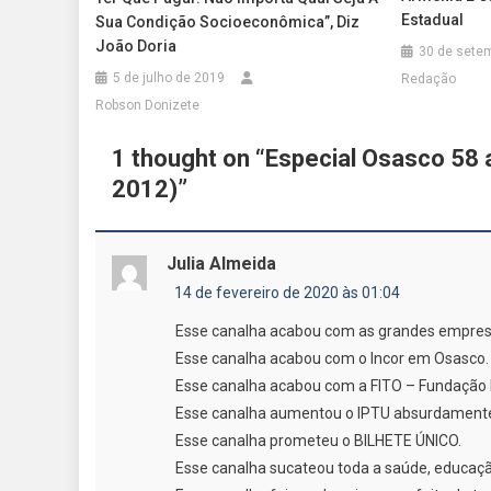
Estadual
Sua Condição Socioeconômica”, Diz
João Doria
30 de sete
5 de julho de 2019
Redação
Robson Donizete
1 thought on “
Especial Osasco 58 
2012)
”
Julia Almeida
14 de fevereiro de 2020 às 01:04
Esse canalha acabou com as grandes empres
Esse canalha acabou com o Incor em Osasco.
Esse canalha acabou com a FITO – Fundação I
Esse canalha aumentou o IPTU absurdamente “
Esse canalha prometeu o BILHETE ÚNICO.
Esse canalha sucateou toda a saúde, educaçã