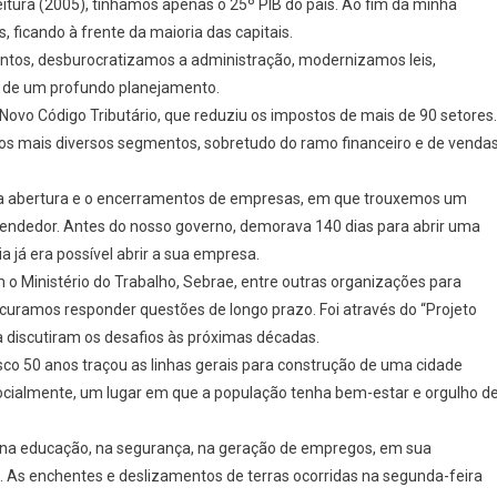
itura (2005), tínhamos apenas o 25º PIB do país. Ao fim da minha
midio
e
 ficando à frente da maioria das capitais.
ouza
mentos, desburocratizamos a administração, modernizamos leis,
2005-
o de um profundo planejamento.
008
Novo Código Tributário, que reduziu os impostos de mais de 90 setores.
dos mais diversos segmentos, sobretudo do ramo financeiro e de venda
009-
012)
 a abertura e o encerramentos de empresas, em que trouxemos um
eendedor. Antes do nosso governo, demorava 140 dias para abrir uma
já era possível abrir a sua empresa.
 Ministério do Trabalho, Sebrae, entre outras organizações para
ocuramos responder questões de longo prazo. Foi através do “Projeto
a discutiram os desafios às próximas décadas.
sco 50 anos traçou as linhas gerais para construção de uma cidade
 socialmente, um lugar em que a população tenha bem-estar e orgulho d
, na educação, na segurança, na geração de empregos, em sua
s. As enchentes e deslizamentos de terras ocorridas na segunda-feira