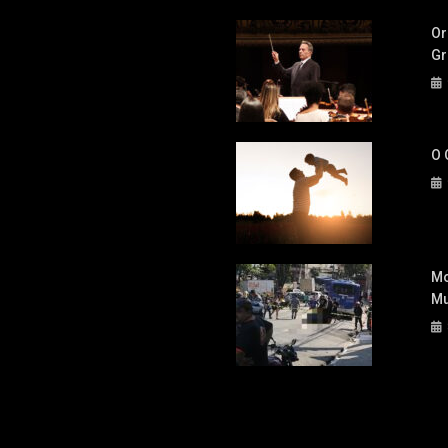
Or
Gr
O 
Mo
Mu