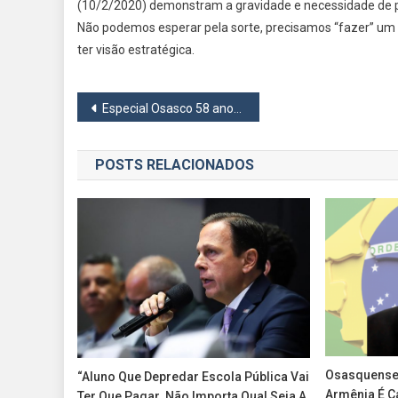
(10/2/2020) demonstram a gravidade e necessidade de p
Não podemos esperar pela sorte, precisamos “fazer” um 
ter visão estratégica.
Navegação
Especial Osasco 58 anos: Silas Bortolosso (1997-2000)
de
POSTS RELACIONADOS
Post
Osasquense 
“Aluno Que Depredar Escola Pública Vai
Armênia É C
Ter Que Pagar. Não Importa Qual Seja A