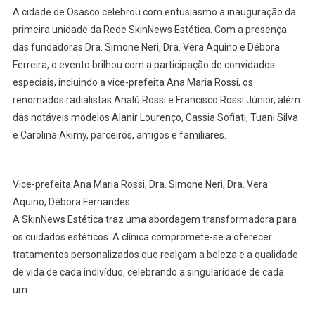
Inaug
A cidade de Osasco celebrou com entusiasmo a inauguração da
Da
primeira unidade da Rede SkinNews Estética. Com a presença
SkinN
das fundadoras Dra. Simone Neri, Dra. Vera Aquino e Débora
Estéti
Ferreira, o evento brilhou com a participação de convidados
Em
Osasc
especiais, incluindo a vice-prefeita Ana Maria Rossi, os
Ganha
renomados radialistas Analú Rossi e Francisco Rossi Júnior, além
Brilho
das notáveis modelos Alanir Lourenço, Cassia Sofiati, Tuani Silva
Com
e Carolina Akimy, parceiros, amigos e familiares.
A
Prese
Ilustre
Vice-prefeita Ana Maria Rossi, Dra. Simone Neri, Dra. Vera
Da
Aquino, Débora Fernandes
Vice-
A SkinNews Estética traz uma abordagem transformadora para
Prefei
os cuidados estéticos. A clínica compromete-se a oferecer
Ana
tratamentos personalizados que realçam a beleza e a qualidade
Maria
de vida de cada indivíduo, celebrando a singularidade de cada
Rossi
um.