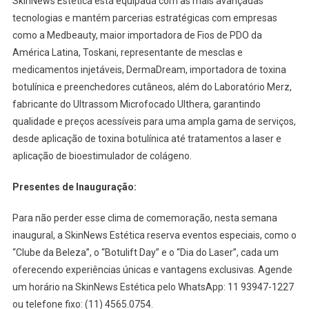
SkinNews Estética está equipada com as mais avançadas
tecnologias e mantém parcerias estratégicas com empresas
como a Medbeauty, maior importadora de Fios de PDO da
América Latina, Toskani, representante de mesclas e
medicamentos injetáveis, DermaDream, importadora de toxina
botulínica e preenchedores cutâneos, além do Laboratório Merz,
fabricante do Ultrassom Microfocado Ulthera, garantindo
qualidade e preços acessíveis para uma ampla gama de serviços,
desde aplicação de toxina botulínica até tratamentos a laser e
aplicação de bioestimulador de colágeno.
Presentes de Inauguração:
Para não perder esse clima de comemoração, nesta semana
inaugural, a SkinNews Estética reserva eventos especiais, como o
“Clube da Beleza”, o “Botulift Day” e o “Dia do Laser”, cada um
oferecendo experiências únicas e vantagens exclusivas. Agende
um horário na SkinNews Estética pelo WhatsApp: 11 93947-1227
ou telefone fixo: (11) 4565.0754.