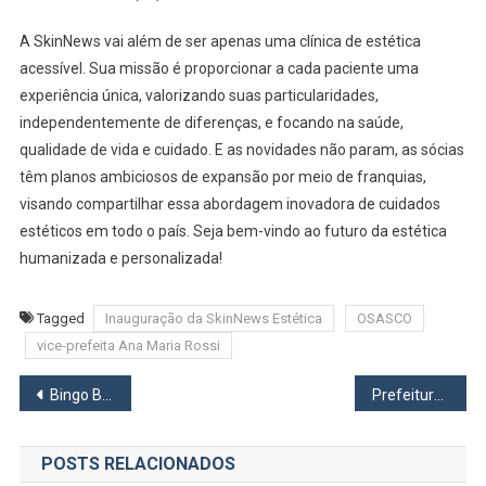
A SkinNews vai além de ser apenas uma clínica de estética
acessível. Sua missão é proporcionar a cada paciente uma
experiência única, valorizando suas particularidades,
independentemente de diferenças, e focando na saúde,
qualidade de vida e cuidado. E as novidades não param, as sócias
têm planos ambiciosos de expansão por meio de franquias,
visando compartilhar essa abordagem inovadora de cuidados
estéticos em todo o país. Seja bem-vindo ao futuro da estética
humanizada e personalizada!
Tagged
Inauguração da SkinNews Estética
OSASCO
vice-prefeita Ana Maria Rossi
Navegação
Bingo Beneficente da Catedral reuniu mais de 500 pessoas
Prefeitura de Osasco realiza abertura da Semana da Pátria no sábado
de
POSTS RELACIONADOS
Post