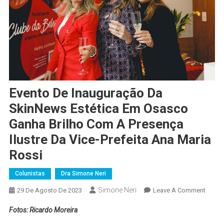
Evento De Inauguração Da
SkinNews Estética Em Osasco
Ganha Brilho Com A Presença
Ilustre Da Vice-Prefeita Ana Maria
Rossi
Colunistas
Dra Simone Neri
Simone Neri
On
29 De Agosto De 2023
Leave A Comment
Event
Fotos: Ricardo Moreira
De