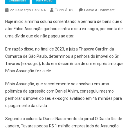
Colunistas
Tony Auad
Tony Auad
On
22 De Março De 2024
Leave A Comment
Fábio
Hoje inicio a minha coluna comentando a penhora de bens que o
Assunçã
ator Fábio Assunção ganhou contra o seu ex-sogro, por conta de
Cobra
uma dívida que ele não pagou ao ator.
Ex-
Sogro
Em razão disso, no final de 2023, a juíza Thascya Cardim da
Na
Comarca de São Paulo, determinou a penhora do imóvel do Sr.
Justiça
Tavares (ex-sogro), tudo em decorrência de um empréstimo que
Fábio Assunção fez a ele.
Fábio Assunção, que recentemente se envolveu em uma
polêmica de agressão com Daniel Alvim, conseguiu mesmo
penhorar o imóvel do seu ex-sogro avaliado em 46 milhões para
o pagamento da dívida.
Segundo o colunista Daniel Nascimento do jornal O Dia do Rio de
Janeiro, Tavares pegou R$ 1 milhão emprestado de Assunção