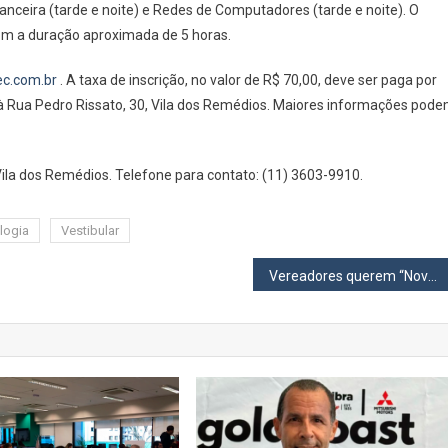
nanceira (tarde e noite) e Redes de Computadores (tarde e noite). O
Quatro
com a duração aproximada de 5 horas.
Cursos
Superiores
ec.com.br
. A taxa de inscrição, no valor de R$ 70,00, deve ser paga por
De
Tecnologia
 à Rua Pedro Rissato, 30, Vila dos Remédios. Maiores informações pod
Gratuitos
Vila dos Remédios. Telefone para contato: (11) 3603-9910.
logia
Vestibular
Vereadores querem “Novo Ceasa” em Carapicuíba