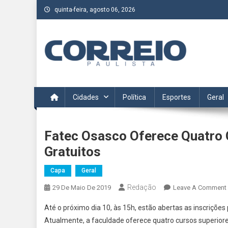
Skip
quinta-feira, agosto 06, 2026
to
content
Correio Paulista
Acompanhe as últimas notícias da região no Correio Paulis
Cidades
Política
Esportes
Geral
Fatec Osasco Oferece Quatro 
Gratuitos
Capa
Geral
Redação
29 De Maio De 2019
Leave A Comment
Até o próximo dia 10, às 15h, estão abertas as inscrições
Atualmente, a faculdade oferece quatro cursos superiore