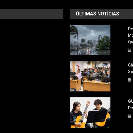
ÚLTIMAS NOTÍCIAS
De
Mo
Qu
Câ
Se
GU
Di