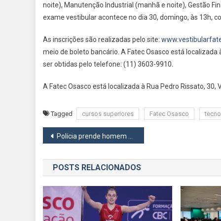
noite), Manutenção Industrial (manhã e noite), Gestão Fi
exame vestibular acontece no dia 30, domingo, às 13h, 
As inscrições são realizadas pelo site:
www.vestibularfat
meio de boleto bancário. A Fatec Osasco está localizada
ser obtidas pelo telefone: (11) 3603-9910.
A Fatec Osasco está localizada à Rua Pedro Rissato, 30, 
Tagged
cursos superiores
Fatec Osasco
tecno
Navegação
Polícia prende homem com 400 tartarugas dentro da mala em Osasco
de
POSTS RELACIONADOS
Post