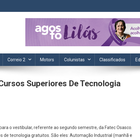
ta. Informação, política, saúde, economia, esportes e cotidiano.
Correio 2
Motors
Colunistas
Classificados
Ed
Cursos Superiores De Tecnologia
On
Fatec
 para o vestibular, referente ao segundo semestre, da Fatec Osasco.
Osasco
s de tecnologia gratuitos. São eles: Automação Industrial (manhã e
Oferece