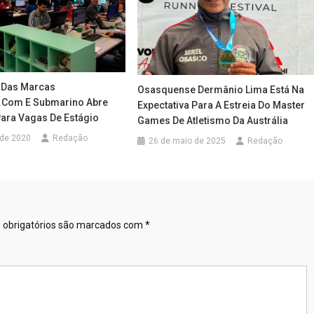
a Das Marcas
Osasquense Dermânio Lima Está Na
.com E Submarino Abre
Expectativa Para A Estreia Do Master
Para Vagas De Estágio
Games De Atletismo Da Austrália
 de 2020
Redação
26 de maio de 2025
Redação
obrigatórios são marcados com
*