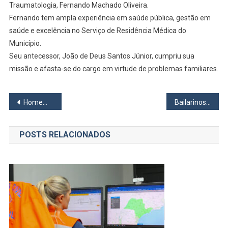
Novo
Traumatologia, Fernando Machado Oliveira.
Secretário
Fernando tem ampla experiência em saúde pública, gestão em
De
saúde e excelência no Serviço de Residência Médica do
Saúde
Município.
De
Seu antecessor, João de Deus Santos Júnior, cumpriu sua
Osasco
missão e afasta-se do cargo em virtude de problemas familiares.
Navegação
Homem que furtava gasolina em Presidente Altino foi preso
Bailarinos de todo Brasil estarão em Barueri
de
POSTS RELACIONADOS
Post