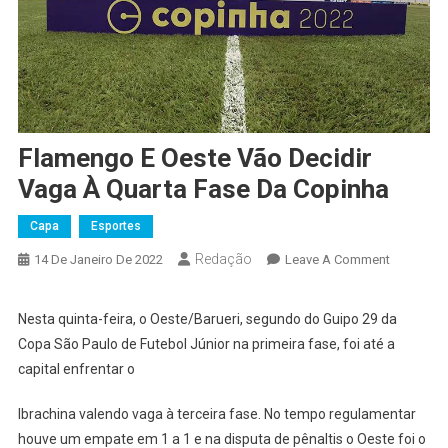
Flamengo E Oeste Vão Decidir
Vaga À Quarta Fase Da Copinha
Capa
Esportes
Redação
On
14 De Janeiro De 2022
Leave A Comment
Flamengo
E
Nesta quinta-feira, o Oeste/Barueri, segundo do Guipo 29 da
Oeste
Copa São Paulo de Futebol Júnior na primeira fase, foi até a
Vão
capital enfrentar o
Decidir
Vaga
Ibrachina valendo vaga à terceira fase. No tempo regulamentar
À
houve um empate em 1 a 1 e na disputa de pênaltis o Oeste foi o
Quarta