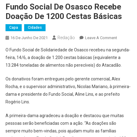
Fundo Social De Osasco Recebe
Doação De 1200 Cestas Básicas
Capa
Cidades
Redação
On
16 De Junho De 2021
Leave A Comment
Fundo
O Fundo Social de Solidariedade de Osasco recebeu na segunda-
Social
feira, 14/6, a doação de 1.200 cestas básicas (equivalente a
De
13.284 toneladas de alimentos não perecíveis) do Atacadão.
Osasco
Recebe
Os donativos foram entregues pelo gerente comercial, Alex
Doação
Rocha, e o supervisor administrativo, Nicolas Mariano, à primeira-
De
1200
dama e presidente do Fundo Social, Aline Lins, e ao prefeito
Cestas
Rogério Lins.
Básicas
A primeira-dama agradeceu a doação e destacou que muitas
pessoas serão beneficiadas com a ação. “As doações são
sempre muito bem-vindas, pois ajudam muito as famílias