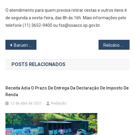
O atendimento para quem precisa retirar cestas e outros itens é
de segunda a sexta-feira, das 8h às 16h. Mais informações pelo
telefone (11) 3652-9400 ou fss@osasco.sp.gov.br.
Navegação
Barueri terá carreata, missa e lavagem do santo para celebrar São João Batista
Relicário de Santo Antônio e imagem centenária percorrem a Prefeitura de Osasco
de
POSTS RELACIONADOS
Post
Receita Adia O Prazo De Entrega Da Declaração De Imposto De
Renda
12 de abril de 2021
Redação