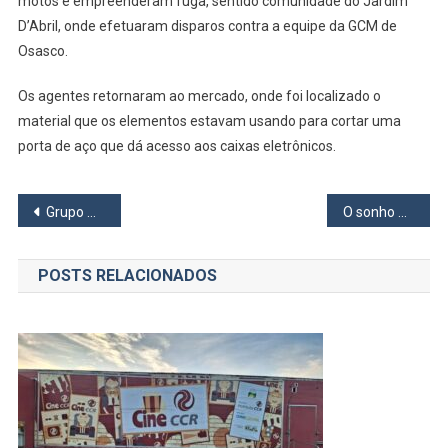
motos e empreenderam fuga, sentido comunidade do Jardim
D’Abril, onde efetuaram disparos contra a equipe da GCM de
Osasco.
Os agentes retornaram ao mercado, onde foi localizado o
material que os elementos estavam usando para cortar uma
porta de aço que dá acesso aos caixas eletrônicos.
Navegação
Grupo Amil e Rede d’Or são concorrentes para comprar o Hospital Renascença em Osasco
O sonho da maternidade
de
POSTS RELACIONADOS
Post