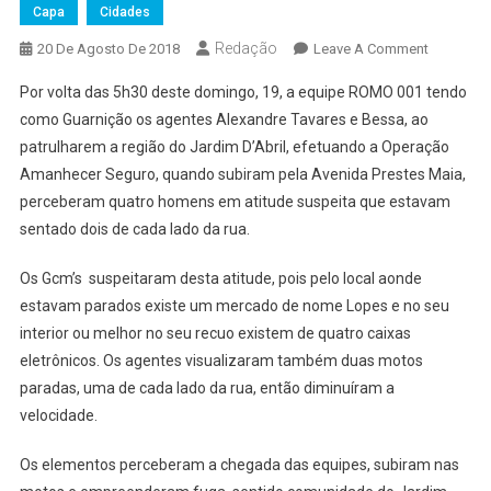
Capa
Cidades
Redação
On
20 De Agosto De 2018
Leave A Comment
GCM
Por volta das 5h30 deste domingo, 19, a equipe ROMO 001 tendo
De
como Guarnição os agentes Alexandre Tavares e Bessa, ao
Osasco
patrulharem a região do Jardim D’Abril, efetuando a Operação
Impede
Amanhecer Seguro, quando subiram pela Avenida Prestes Maia,
Furto
De
perceberam quatro homens em atitude suspeita que estavam
Caixas
sentado dois de cada lado da rua.
Eletrônic
Em
Os Gcm’s suspeitaram desta atitude, pois pelo local aonde
Supermer
estavam parados existe um mercado de nome Lopes e no seu
Do
interior ou melhor no seu recuo existem de quatro caixas
Jardim
eletrônicos. Os agentes visualizaram também duas motos
D’Abril
paradas, uma de cada lado da rua, então diminuíram a
velocidade.
Os elementos perceberam a chegada das equipes, subiram nas